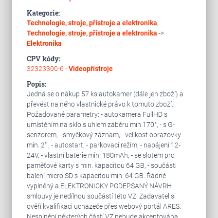
Kategorie:
Technologie, stroje, přístroje a elektronika
,
Technologie, stroje, přístroje a elektronika
->
Elektronika
CPV kódy:
32323300-6 -
Videopřístroje
Popis:
Jedná se o nákup 57 ks autokamer (dále jen zboží) a
převést na něho vlastnické právo k tomuto zboží.
Požadované parametry: - autokamera FullHD s
umístěním na sklo s uhlem záběru min.170°, - s G-
senzorem, - smyčkový záznam, - velikost obrazovky
min. 2" , - autostart, - parkovací režim, - napájení 12-
24V, - vlastní baterie min. 180mAh, - se slotem pro
paměťové karty s min. kapacitou 64 GB, - součásti
balení micro SD s kapacitou min. 64 GB. Řádně
vyplněný a ELEKTRONICKY PODEPSANÝ NÁVRH
smlouvy je nedílnou součástí této VZ. Zadavatel si
ověří kvalifikaci uchazeče přes webový portál ARES.
Nesplnění některých částí VZ nebude akceptována