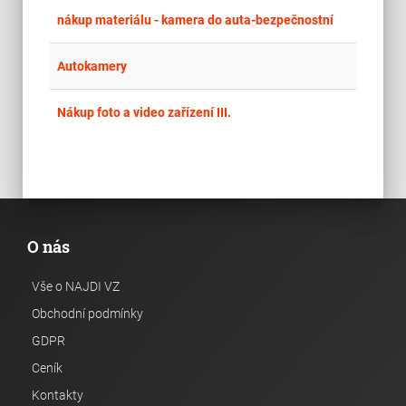
place
Cel
nákup materiálu - kamera do auta-bezpečnostní
place
Cel
Autokamery
place
Cel
Nákup foto a video zařízení III.
O nás
Vše o NAJDI VZ
Obchodní podmínky
GDPR
Ceník
Kontakty