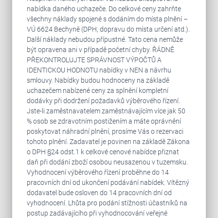
nabídka daného uchazeče. Do celkové ceny zahrňte
všechny náklady spojené s dodáním do místa plnění –
VÚ 6624 Bechyně (DPH, dopravu do místa určení atd.).
Další náklady nebudou přípustné. Tato cena nemůže
být opravena ani v případě početní chyby. ŘÁDNĚ
PŘEKONTROLUJTE SPRÁVNOST VÝPOČTŮ A
IDENTICKOU HODNOTU nabídky v NEN a návrhu
smlouvy. Nabídky budou hodnoceny na základě
uchazečem nabízené ceny za splnění kompletní
dodávky při dodržení požadavků výběrového řízení.
Jste-li zaměstnavatelem zaměstnávajícím více jak 50
% osob se zdravotním postižením a máte oprávnění
poskytovat náhradní plnění, prosíme Vás o rezervaci
tohoto plnění. Zadavatel je povinen na základě Zákona
o DPH §24 odst.1 k celkové cenové nabídce přiznat
daň při dodání zboží osobou neusazenou v tuzemsku.
Vyhodnocení výběrového řízení proběhne do 14
pracovních dní od ukončení podávání nabídek. Vítězný
dodavatel bude osloven do 14 pracovních dní od
vyhodnocení. Lhůta pro podání stížnosti účastníků na
postup zadávajícího při vyhodnocování veřejné