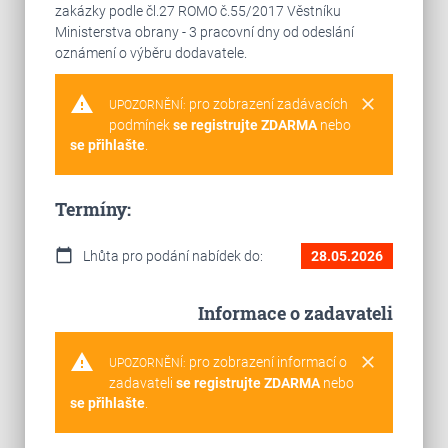
zakázky podle čl.27 ROMO č.55/2017 Věstníku
Ministerstva obrany - 3 pracovní dny od odeslání
oznámení o výběru dodavatele.
warning
clear
pro zobrazení zadávacích
UPOZORNĚNÍ:
podmínek
se registrujte ZDARMA
nebo
se přihlašte
.
Termíny:
calendar_today
Lhůta pro podání nabídek do:
28.05.2026
Informace o zadavateli
warning
clear
pro zobrazení informací o
UPOZORNĚNÍ:
zadavateli
se registrujte ZDARMA
nebo
se přihlašte
.