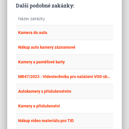
Další podobné zakázky:
Název zakázky
place
Cel
Kamera do auta
place
Cel
Nákup auto kamery záznamové
place
Cel
Kamery a paměťové karty
place
Cel
MR47/2023 - Videotechnika pro natáčení VOD obsahu
place
Cel
Autokamery s příslušenstvím
place
Cel
Kamery a příslušenství
place
Cel
Nákup video materiálu pro TID