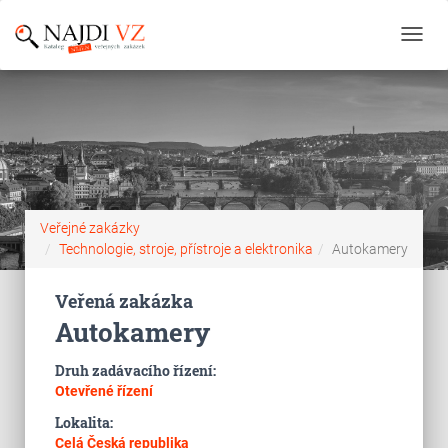
Toggl
navig
Veřejné zakázky
Technologie, stroje, přístroje a elektronika
Autokamery
Veřená zakázka
Autokamery
Druh zadávacího řízení:
Otevřené řízení
Lokalita:
Celá Česká republika