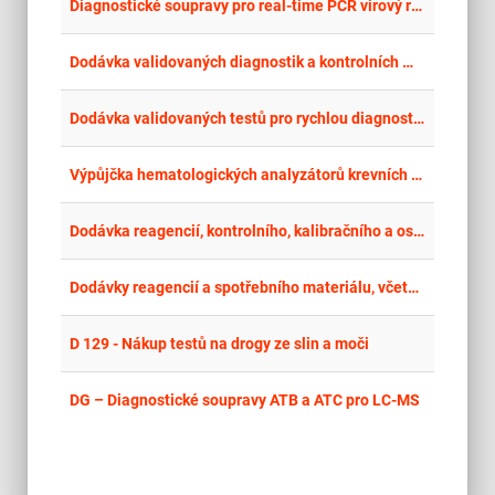
place
Cel
Diagnostické soupravy pro real-time PCR virový respirační multiplex
place
Cel
Dodávka validovaných diagnostik a kontrolních materiálů pro stanovení protilátek proti chlamydiím metodou MIF (mikroimunofluorescence) pro Laboratoř klinické mikrobiologie Nemocnice České Budějovice, a.s.
place
Cel
Dodávka validovaných testů pro rychlou diagnostiku virových gastroenteritid pro Laboratoř klinické mikrobiologie Nemocnice České Budějovice, a.s.
place
Cel
Výpůjčka hematologických analyzátorů krevních obrazů a koagulačních analyzátorů včetně dodávek reagencií, zajištění servisní podpory a middleware
place
Cel
Dodávka reagencií, kontrolního, kalibračního a ostatního materiálu s výpůjčkou 2 analytických linek
place
Cel
Dodávky reagencií a spotřebního materiálu, včetně výpůjček přístrojů pro úsek lékařské mikrobiologie
place
Cel
D 129 - Nákup testů na drogy ze slin a moči
place
Cel
DG – Diagnostické soupravy ATB a ATC pro LC-MS