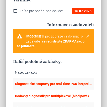
calendar_today
Lhůta pro podání nabídek do:
16.07.2026
Informace o zadavateli
warning
clear
pro zobrazení informací o
UPOZORNĚNÍ:
zadavateli
se registrujte ZDARMA
nebo
se přihlašte
.
Další podobné zakázky:
Název zakázky
place
Cel
Diagnostické soupravy pro real-time PCR-herpetické viry a Treponema pallidum, vč. izolačního kitu pro vybrané patogeny
place
Cel
Dodávky diagnostik pro multiplexové (biočipové) stanovení IgE protilátek vč. bezplatné výpůjčky analyzátoru