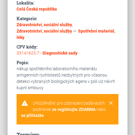
Lokalita:
Celá Česká republika
Kategorie:
Zdravotnictví, sociální služby
,
Zdravotnictví, sociální služby
->
Spotřební materiál,
léky
CPV kódy:
33141625-7 -
Diagnostické sady
Popis:
nákup spotřebního laboratorního materiálu
antigenních rychlotestů nezbytných pro včasnou
detekci vybraných biologických agens v poli viz návrh
kupní smlouvy.
warning
clear
pro zobrazení zadávacích
UPOZORNĚNÍ:
podmínek
se registrujte ZDARMA
nebo
se přihlašte
.
Termíny: