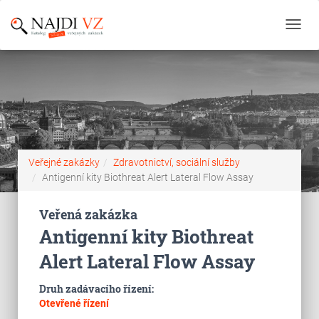
Toggl
navig
Veřejné zakázky
Zdravotnictví, sociální služby
Antigenní kity Biothreat Alert Lateral Flow Assay
Veřená zakázka
Antigenní kity Biothreat
Alert Lateral Flow Assay
Druh zadávacího řízení:
Otevřené řízení