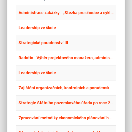
place
Cel
Administrace zakázky - „Stezka pro chodce a cyklisty kolem ZŠ Jablunkov a stezka pro chodce a cyklisty kolem hotelu Ameryka, Jablunkov
place
Cel
Leadership ve škole
place
Cel
Strategické poradenství III
place
Hla
Radotín - Výběr projektového manažera, administrátora – Stavba radnice
place
Cel
Leadership ve škole
place
Cel
Zajištění organizačních, kontrolních a poradenských služeb pro BusinessInfo.cz 2026-2029
place
Cel
Strategie Státního pozemkového úřadu po roce 2026+
place
Cel
Zpracování metodiky ekonomického plánování bytového fondu pro obce