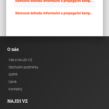
place
Cel
Rámcová dohoda-Informační a propagační kampaň na podporu evropských režimů kvality 2026-2029
place
Hla
Rámcová dohoda-Informační a propagační kampaň na podporu evropských režimů kvality 2026-2029
O nás
Vše o NAJDI VZ
Obchodní podmínky
GDPR
Ceník
Kontakty
NAJDI VZ