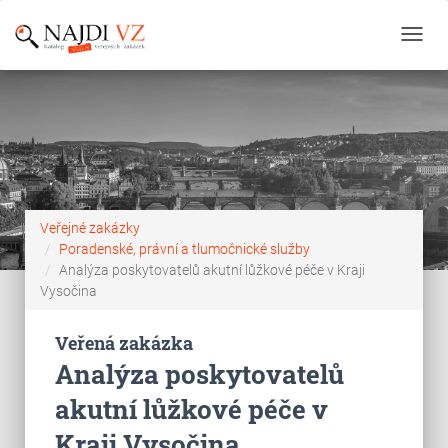
Toggl
navig
Veřejné zakázky
Poradenské, právní a tlumočnické služby
Analýza poskytovatelů akutní lůžkové péče v Kraji
Vysočina
Veřená zakázka
Analýza poskytovatelů
akutní lůžkové péče v
Kraji Vysočina