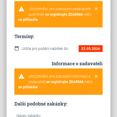
warning
clear
pro zobrazení zadávacích
UPOZORNĚNÍ:
podmínek
se registrujte ZDARMA
nebo
se přihlašte
.
Termíny:
calendar_today
Lhůta pro podání nabídek do:
22.05.2026
Informace o zadavateli
warning
clear
pro zobrazení informací o
UPOZORNĚNÍ:
zadavateli
se registrujte ZDARMA
nebo
se přihlašte
.
Další podobné zakázky:
Název zakázky