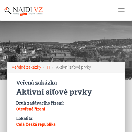
Toggl
navig
Veřejné zakázky
IT
Aktivní síťové prvky
Veřená zakázka
Aktivní síťové prvky
Druh zadávacího řízení:
Otevřené řízení
Lokalita:
Celá Česká republika