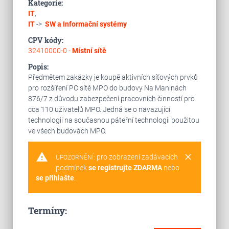
Kategorie:
IT
,
IT
->
SW a Informační systémy
CPV kódy:
32410000-0 -
Místní sítě
Popis:
Předmětem zakázky je koupě aktivních síťových prvků
pro rozšíření PC sítě MPO do budovy Na Maninách
876/7 z důvodu zabezpečení pracovních činností pro
cca 110 uživatelů MPO. Jedná se o navazující
technologii na současnou páteřní technologii použitou
ve všech budovách MPO.
warning
clear
pro zobrazení zadávacích
UPOZORNĚNÍ:
podmínek
se registrujte ZDARMA
nebo
se přihlašte
.
Termíny: