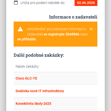
calendar_today
Lhůta pro podání nabídek do:
02.06.2026
Informace o zadavateli
warning
clear
pro zobrazení informací o
UPOZORNĚNÍ:
zadavateli
se registrujte ZDARMA
nebo
se přihlašte
.
Další podobné zakázky:
Název zakázky
place
Hla
Cisco GLC-TE
place
Cel
Dodávka nové IT infrastruktury
place
Cel
Konektivita školy 2025