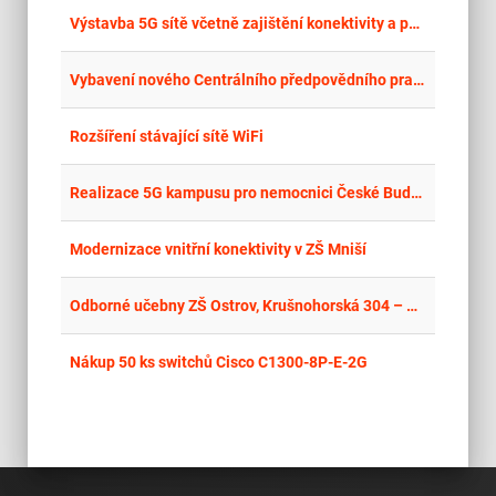
place
Cel
Výstavba 5G sítě včetně zajištění konektivity a podpory dodané sítě
place
Cel
Vybavení nového Centrálního předpovědního pracoviště síťovou infrastrukturou LAN a WIFI a obnova na to navazujících technologií
place
Cel
Rozšíření stávající sítě WiFi
place
Cel
Realizace 5G kampusu pro nemocnici České Budějovice
place
Cel
Modernizace vnitřní konektivity v ZŠ Mniší
place
Cel
Odborné učebny ZŠ Ostrov, Krušnohorská 304 – Konektivita školy
place
Cel
Nákup 50 ks switchů Cisco C1300-8P-E-2G