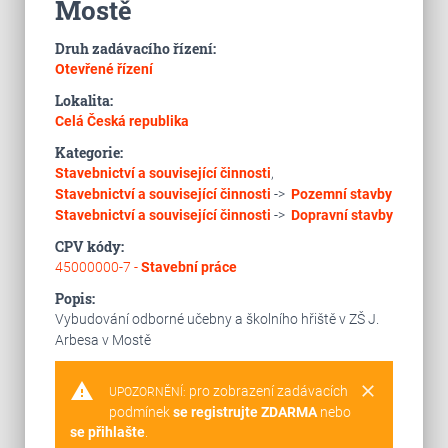
Mostě
Druh zadávacího řízení:
Otevřené řízení
Lokalita:
Celá Česká republika
Kategorie:
Stavebnictví a související činnosti
,
Stavebnictví a související činnosti
->
Pozemní stavby
Stavebnictví a související činnosti
->
Dopravní stavby
CPV kódy:
45000000-7 -
Stavební práce
Popis:
Vybudování odborné učebny a školního hřiště v ZŠ J.
Arbesa v Mostě
warning
clear
pro zobrazení zadávacích
UPOZORNĚNÍ:
podmínek
se registrujte ZDARMA
nebo
se přihlašte
.