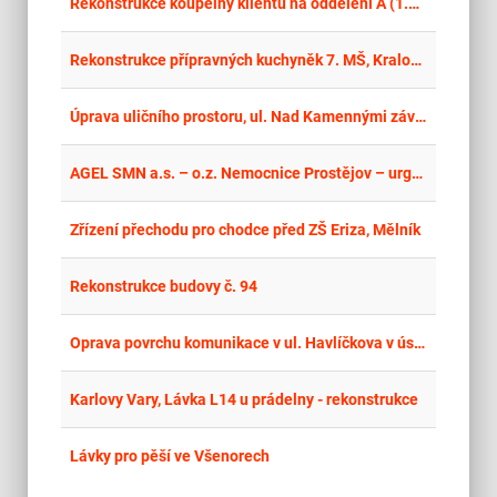
place
Cel
Rekonstrukce koupelny klientů na oddělení A (1.NP)
place
Cel
Rekonstrukce přípravných kuchyněk 7. MŠ, Kralovická 35, Plzeň
place
Cel
Úprava uličního prostoru, ul. Nad Kamennými závorami, Mělník
place
Cel
AGEL SMN a.s. – o.z. Nemocnice Prostějov – urgentní příjem
place
Cel
Zřízení přechodu pro chodce před ZŠ Eriza, Mělník
place
Cel
Rekonstrukce budovy č. 94
place
Cel
Oprava povrchu komunikace v ul. Havlíčkova v úseku Polenská–žel. stanice Jihlava
place
Cel
Karlovy Vary, Lávka L14 u prádelny - rekonstrukce
place
Stř
Lávky pro pěší ve Všenorech