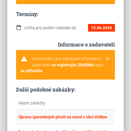
Termíny:
calendar_today
Lhůta pro podání nabídek do:
15.06.2026
Informace o zadavateli
warning
clear
pro zobrazení informací o
UPOZORNĚNÍ:
zadavateli
se registrujte ZDARMA
nebo
se přihlašte
.
Další podobné zakázky:
Název zakázky
place
Cel
Úprava zpevněných ploch na návsi v obci Držkov