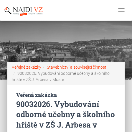
Toggl
navig
Veřejné zakázky
Stavebnictví a související činnosti
90032026. Vybudování odborné učebny a školního
hřiště v ZŠ J. Arbesa v Mostě
Veřená zakázka
90032026. Vybudování
odborné učebny a školního
hřiště v ZŠ J. Arbesa v