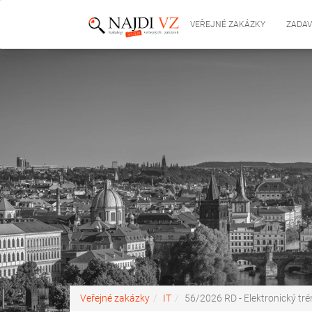
VEŘEJNÉ ZAKÁZKY
ZADAV
Veřejné zakázky
IT
56/2026 RD - Elektronický tré