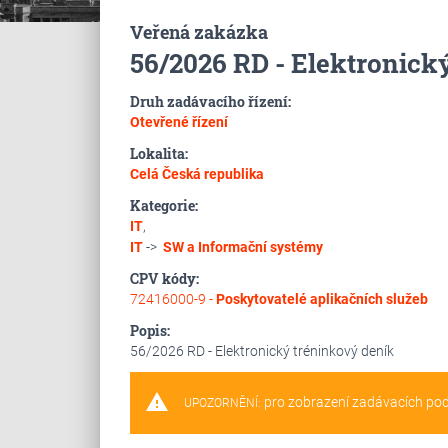
Veřená zakázka
56/2026 RD - Elektronick
Druh zadávacího řízení:
Otevřené řízení
Lokalita:
Celá Česká republika
Kategorie:
IT
,
IT
->
SW a Informační systémy
CPV kódy:
72416000-9 -
Poskytovatelé aplikačních služeb
Popis:
56/2026 RD - Elektronický tréninkový deník
warning
pro zobrazení zadávacích po
UPOZORNĚNÍ: