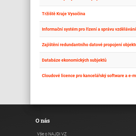
Tržiště Kraje Vysočina
Informační systém pro řízení a správu vzdělává
Databáze ekonomických subjektů
Cloudové licence pro kancelářský software a e-
O nás
Vše o NAJDI VZ