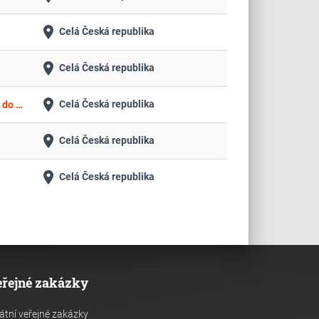
place
Celá Česká republika
place
Celá Česká republika
place
Celá Česká republika
Zajištění redundantního datové propojení objektu Ostrava, 28. října 3388/111 (Skelet) prostřednictvím datového okruhu do Vysokorychlostní datové sítě Moravskoslezského kraje (VDS MSK)
place
Celá Česká republika
place
Celá Česká republika
eřejné zakázky
átní veřejné zakázky