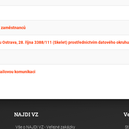
ní zaměstnanců
mailovou komunikaci
NAJDI VZ
V
Vše o NAJDI VZ - Veřejné zakázky
St