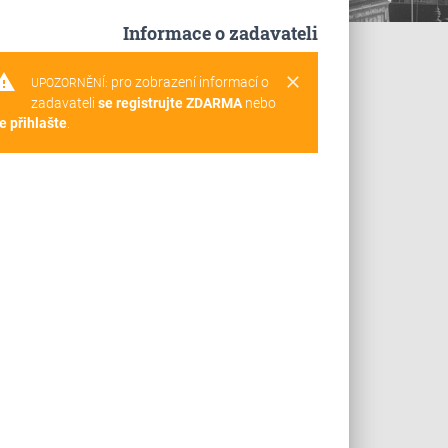
Informace o zadavateli
rning
clear
pro zobrazení informací o
UPOZORNĚNÍ:
zadavateli
se registrujte ZDARMA
nebo
e přihlašte
.