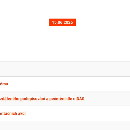
15.06.2026
stému
 vzdáleného podepisování a pečetění dle eIDAS
entačních akcí