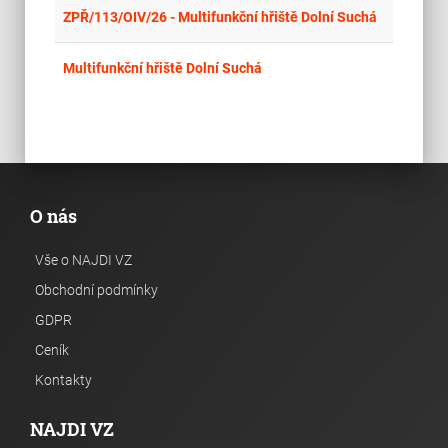
place
Mor
ZPŘ/113/OIV/26 - Multifunkční hřiště Dolní Suchá
place
Cel
Multifunkční hřiště Dolní Suchá
O nás
Vše o NAJDI VZ
Obchodní podmínky
GDPR
Ceník
Kontakty
NAJDI VZ