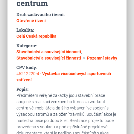
centrum
Druh zadávacího řízení:
Otevřené řízení
Lokalita:
Celá Česká republika
Kategorie:
Stavebnictví a související činnosti
,
Stavebnictví a související činnosti
->
Pozemní stavby
CPV kódy:
45212220-4 -
Výstavba víceúčelových sportovních
zařízení
Popis:
Předmětem veřejné zakázky jsou stavební práce
spojené s realizací venkovního fitness a workout
centra vč. mobiláře a dalšího vybavení ve spojení s
výsadbou stromů a založení trávníků. Součástí akce je
následná péče po dobu 5 let. Realizace projektu bude
provedena v souladu a podle příslušné projektové
dokumentace, která je nedílnou součástí této akce.