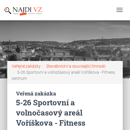
Toggl
navig
Veřejné zakázky
Stavebnictví a související činnosti
5-26 Sportovní a volnočasový areál Voříškova - Fitness
centrum
Veřená zakázka
5-26 Sportovní a
volnočasový areál
Voříškova - Fitness