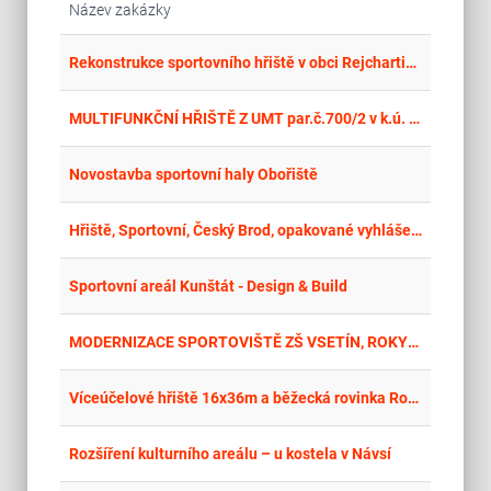
Název zakázky
place
Hla
Rekonstrukce sportovního hřiště v obci Rejchartice (opakované vypsání)
place
Cel
MULTIFUNKČNÍ HŘIŠTĚ Z UMT par.č.700/2 v k.ú. Velká Úpa II
place
Cel
Novostavba sportovní haly Obořiště
place
Cel
Hřiště, Sportovní, Český Brod, opakované vyhlášení
place
Hla
Sportovní areál Kunštát - Design & Build
place
Zlí
MODERNIZACE SPORTOVIŠTĚ ZŠ VSETÍN, ROKYTNICE 436
place
Lib
Víceúčelové hřiště 16x36m a běžecká rovinka Roztoky u Jilemnice
place
Mor
Rozšíření kulturního areálu – u kostela v Návsí