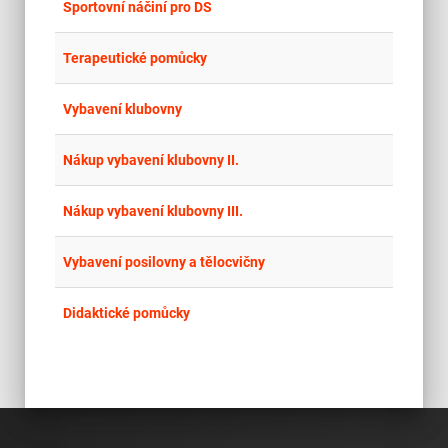
place
Cel
Sportovní náčiní pro DS
place
Hla
Terapeutické pomůcky
place
Cel
Vybavení klubovny
place
Cel
Nákup vybavení klubovny II.
place
Cel
Nákup vybavení klubovny III.
place
Cel
Vybavení posilovny a tělocvičny
place
Cel
Didaktické pomůcky