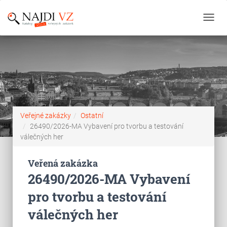
Toggl
navig
Veřejné zakázky
Ostatní
26490/2026-MA Vybavení pro tvorbu a testování
válečných her
Veřená zakázka
26490/2026-MA Vybavení
pro tvorbu a testování
válečných her