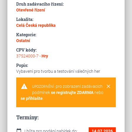
Druh zadávacího řízení:
Otevřené řízení
Lokalita:
Celá Česká republika
Kategorie:
Ostatní
CPV kódy:
37524000-7 -
Hry
Popis:
Vybavení pro tvorbu a testování válečných her
warning
clear
pro zobrazení zadávacích
UPOZORNĚNÍ:
podmínek
se registrujte ZDARMA
nebo
se přihlašte
.
Termíny:
calendar_today
Lhůta pro podání nabídek do:
14.07.2026