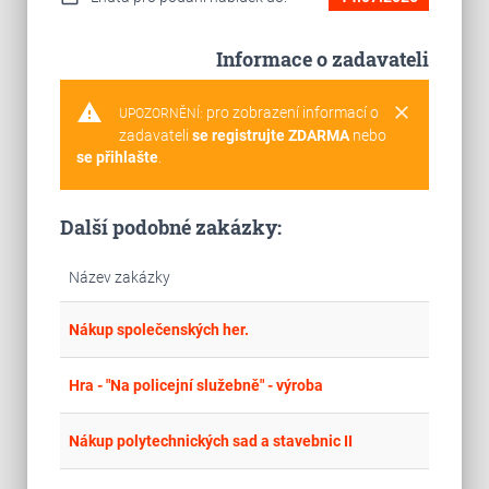
Informace o zadavateli
warning
clear
pro zobrazení informací o
UPOZORNĚNÍ:
zadavateli
se registrujte ZDARMA
nebo
se přihlašte
.
Další podobné zakázky:
Název zakázky
place
Cel
Nákup společenských her.
place
Cel
Hra - "Na policejní služebně" - výroba
place
Hla
Nákup polytechnických sad a stavebnic II