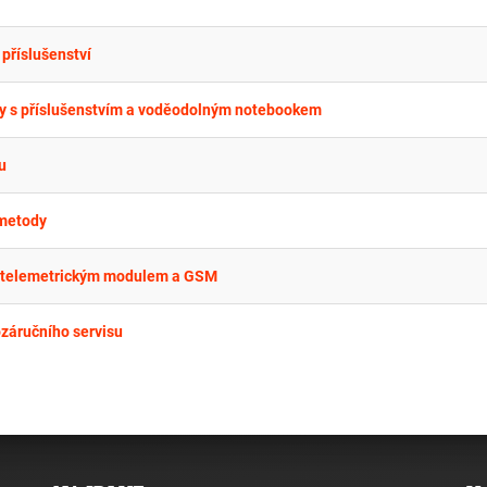
příslušenství
dy s příslušenstvím a voděodolným notebookem
u
 metody
s telemetrickým modulem a GSM
ozáručního servisu