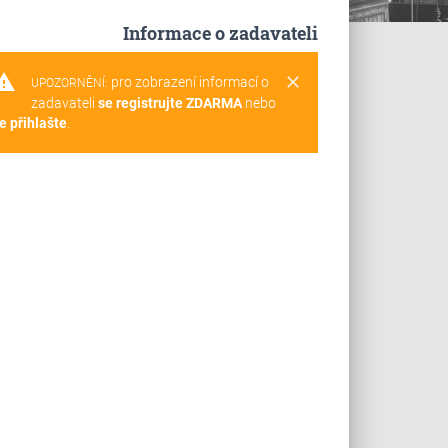
Informace o zadavateli
rning
clear
pro zobrazení informací o
UPOZORNĚNÍ:
zadavateli
se registrujte ZDARMA
nebo
e přihlašte
.