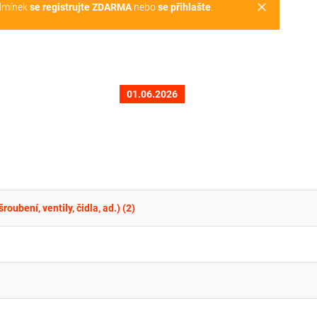
clear
dmínek
se registrujte ZDARMA
nebo
se přihlašte
.
01.06.2026
oubení, ventily, čidla, ad.) (2)