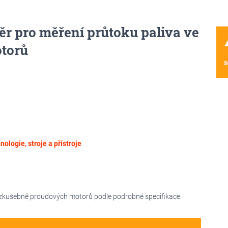
r pro měření průtoku paliva ve
wa
torů
s
nologie, stroje a přístroje
e zkušebně proudových motorů podle podrobné specifikace