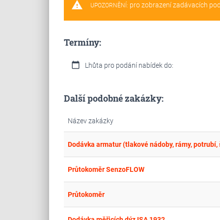
warning
pro zobrazení zadávacích po
UPOZORNĚNÍ:
Termíny:
calendar_today
Lhůta pro podání nabídek do:
Další podobné zakázky:
Název zakázky
Dodávka armatur (tlakové nádoby, rámy, potrubí, šr
Průtokoměr SenzoFLOW
Průtokoměr
Dodávka měřicích dýz ISA 1932