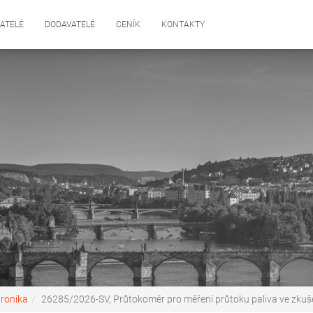
ATELÉ
DODAVATELÉ
CENÍK
KONTAKTY
tronika
26285/2026-SV, Průtokoměr pro měření průtoku paliva ve zku