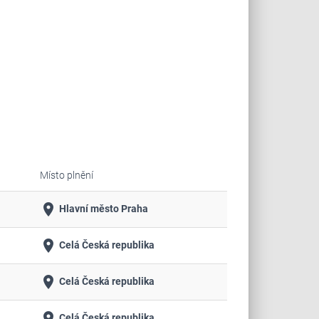
Místo plnění
place
Hlavní město Praha
place
Celá Česká republika
place
Celá Česká republika
place
Celá Česká republika