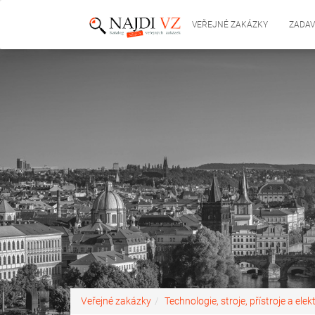
VEŘEJNÉ ZAKÁZKY
ZADAV
Veřejné zakázky
Technologie, stroje, přístroje a elek