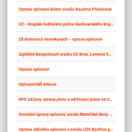
place
Cel
Oprava oplocení kolem areálu Kasárna Přáslavice
place
Cel
VZ – Krajské ředitelství police Karlovarského kraje, Závodní 386/100, 360 06 Karlovy Vary - OPRAVA OPLOCENÍ AREÁLU
place
Cel
ZŠ Bratranců Veverkových – oprava oplocení
place
Cel
Zajištění bezpečnosti areálu OU Brno, Lomená 530/44
place
Cel
Oprava oplocení
place
Cel
Oplocení MŠ Krhová
place
Cel
DPS Vážany, oprava plotu a udržovací práce na Vážanském potoku - nátok
place
Zlí
Stavební úpravy oplocení areálu Mateřské školy Vizovice
place
Cel
Oprava zděného oplocení v areálu ÚZS Bystřice pod Hostýnem