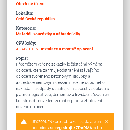
Otevřené řízení
Lokalita:
Celá Česká republika
Kategorie:
Materiál, součástky a náhradní díly
CPV kódy:
45342000-6 -
Instalace a montáž oplocení
Popis:
Předmětem veřejné zakázky je částečná výměna
oplocení, která zahrnuje odstranění stávajícího
oplocení tvořeného betonovými sloupky a
azbestocementovými deskami, včetně odborného
nakládání s odpady obsahujícími azbest v souladu s
platnou legislativou, demontáž a likvidaci původních
konstrukcí, provedení zemních prací a zhotovení
nového oplocení.
warning
clear
pro zobrazení zadávacích
UPOZORNĚNÍ:
podmínek
se registrujte ZDARMA
nebo