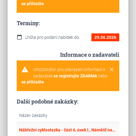
se přihlašte
.
Termíny:
calendar_today
Lhůta pro podání nabídek do:
29.06.2026
Informace o zadavateli
warning
clear
pro zobrazení informací o
UPOZORNĚNÍ:
zadavateli
se registrujte ZDARMA
nebo
se přihlašte
.
Další podobné zakázky:
Název zakázky
place
Cel
Nábřežní cyklostezka - část 6, úsek I., Náměšť nad Oslavou