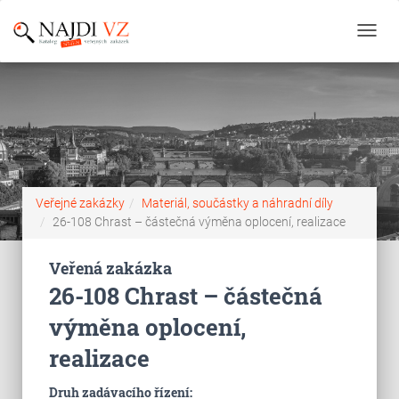
Toggl
navig
Veřejné zakázky
Materiál, součástky a náhradní díly
26-108 Chrast – částečná výměna oplocení, realizace
Veřená zakázka
26-108 Chrast – částečná
výměna oplocení,
realizace
Druh zadávacího řízení: