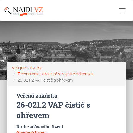
Toggl
navig
Veřejné zakázky
Technologie, stroje, přístroje a elektronika
26-021.2 VAP čistič s ohřevem
Veřená zakázka
26-021.2 VAP čistič s
ohřevem
Druh zadávacího řízení:
Otevřené řízení