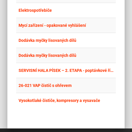
place
Hla
Elektrospotřebiče
place
Cel
Mycí zařízení - opakované vyhlášení
place
Hla
Dodávka myčky lisovaných dílů
place
Cel
Dodávka myčky lisovaných dílů
place
Hla
SERVISNÍ HALA PÍSEK – 2. ETAPA - poptávkové řízení
place
Cel
26-021 VAP čistič s ohřevem
place
Cel
Vysokotlaké čističe, kompresory a vysavače