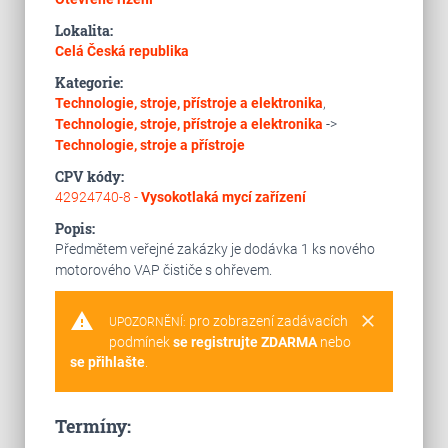
Lokalita:
Celá Česká republika
Kategorie:
Technologie, stroje, přístroje a elektronika
,
Technologie, stroje, přístroje a elektronika
->
Technologie, stroje a přístroje
CPV kódy:
42924740-8 -
Vysokotlaká mycí zařízení
Popis:
Předmětem veřejné zakázky je dodávka 1 ks nového
motorového VAP čističe s ohřevem.
warning
clear
pro zobrazení zadávacích
UPOZORNĚNÍ:
podmínek
se registrujte ZDARMA
nebo
se přihlašte
.
Termíny: