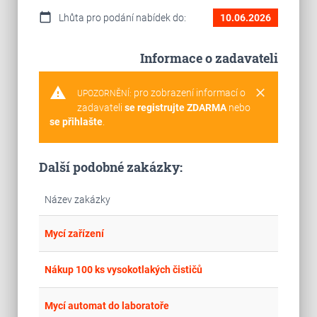
calendar_today
Lhůta pro podání nabídek do:
10.06.2026
Informace o zadavateli
warning
clear
pro zobrazení informací o
UPOZORNĚNÍ:
zadavateli
se registrujte ZDARMA
nebo
se přihlašte
.
Další podobné zakázky:
Název zakázky
place
Cel
Mycí zařízení
place
Cel
Nákup 100 ks vysokotlakých čističů
place
Cel
Mycí automat do laboratoře