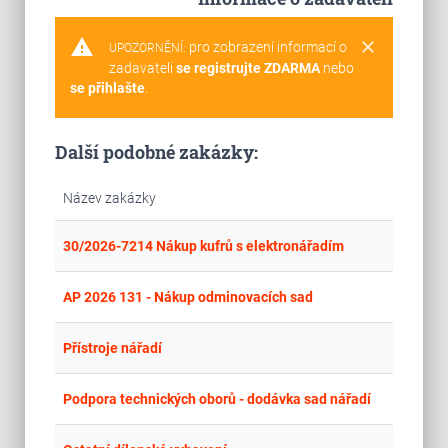
warning
clear
pro zobrazení informací o
UPOZORNĚNÍ:
zadavateli
se registrujte ZDARMA
nebo
se přihlašte
.
Další podobné zakázky:
Název zakázky
place
Cel
30/2026-7214 Nákup kufrů s elektronářadím
place
Cel
AP 2026 131 - Nákup odminovacích sad
place
Cel
Přístroje nářadí
place
Cel
Podpora technických oborů - dodávka sad nářadí