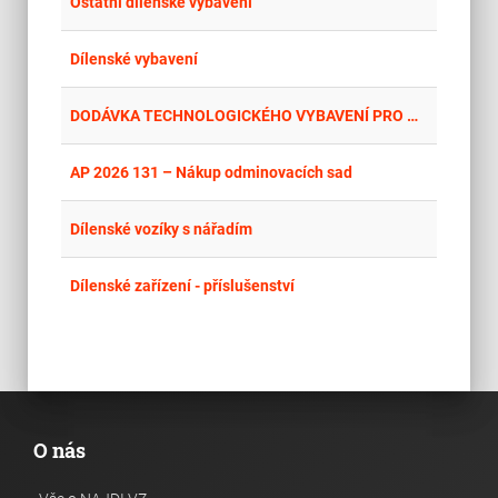
place
Cel
Ostatní dílenské vybavení
place
Cel
Dílenské vybavení
place
Cel
DODÁVKA TECHNOLOGICKÉHO VYBAVENÍ PRO NOVÉ DÍLNY ODBORNÉHO VÝCVIKU
place
Cel
AP 2026 131 – Nákup odminovacích sad
place
Cel
Dílenské vozíky s nářadím
place
Cel
Dílenské zařízení - příslušenství
O nás