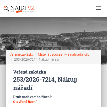
Toggl
navig
Veřejné zakázky
Materiál, součástky a náhradní díly
253/2026-7214, Nákup nářadí
Veřená zakázka
253/2026-7214, Nákup
nářadí
Druh zadávacího řízení:
Otevřené řízení