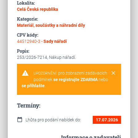
Lokalita:
Celá Česká republika
Kategorie:
Materiál, součástky a náhradní díly
CPV kódy:
44512940-3 -
Sady nářadí
Popis:
253/2026-7214, Nákup nářadí.
warning
clear
pro zobrazení zadávacích
UPOZORNĚNÍ:
podmínek
se registrujte ZDARMA
nebo
se přihlašte
.
Termíny:
calendar_today
Lhůta pro podání nabídek do:
17.07.2026
Informace o zadavateli