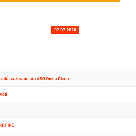
07.07.2026
h dílů na zbraně pro ASO Dukla Plzeň
R II.
RE FIRE