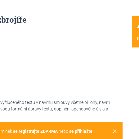
brojíře
wa
s
 vyžluceného textu v návrhu smlouvy včetně přílohy, návrh
vodu formální úpravy textu, doplnění agendového čísla a
clear
dmínek
se registrujte ZDARMA
nebo
se přihlašte
.