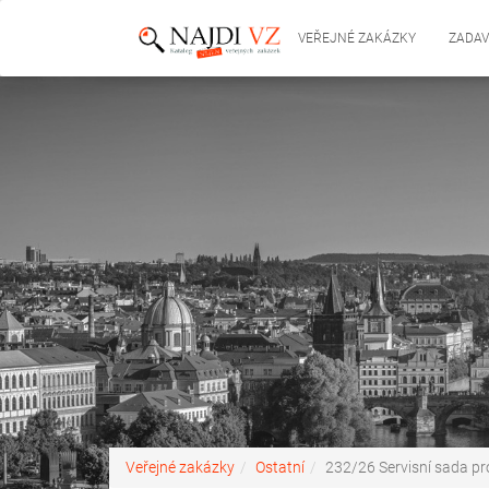
VEŘEJNÉ ZAKÁZKY
ZADAV
Veřejné zakázky
Ostatní
232/26 Servisní sada pro