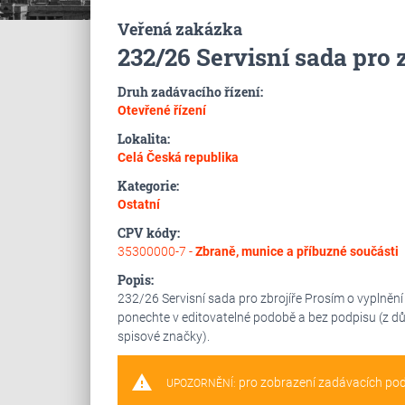
Veřená zakázka
232/26 Servisní sada pro z
Druh zadávacího řízení:
Otevřené řízení
Lokalita:
Celá Česká republika
Kategorie:
Ostatní
CPV kódy:
35300000-7 -
Zbraně, munice a příbuzné součásti
Popis:
232/26 Servisní sada pro zbrojíře Prosím o vyplnění
ponechte v editovatelné podobě a bez podpisu (z dů
spisové značky).
warning
pro zobrazení zadávacích po
UPOZORNĚNÍ: