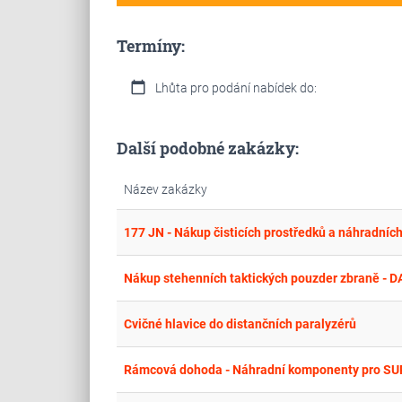
Termíny:
calendar_today
Lhůta pro podání nabídek do:
Další podobné zakázky:
Název zakázky
177 JN - Nákup čisticích prostředků a náhradníc
Nákup stehenních taktických pouzder zbraně - DA
Cvičné hlavice do distančních paralyzérů
Rámcová dohoda - Náhradní komponenty pro SU