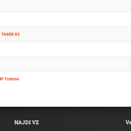
ně TASER X2
MP Trutnov
NAJDI VZ
V