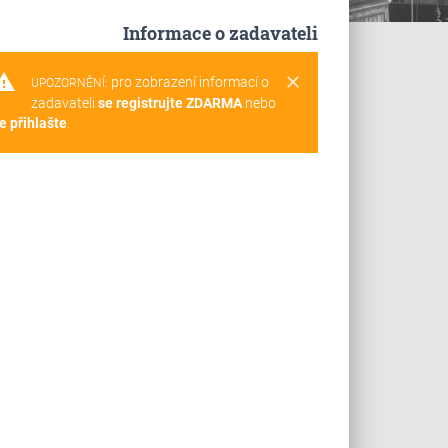
Informace o zadavateli
rning
clear
pro zobrazení informací o
UPOZORNĚNÍ:
zadavateli
se registrujte ZDARMA
nebo
e přihlašte
.