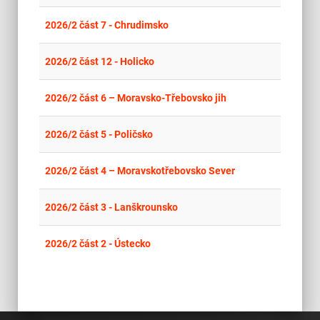
place
Cel
2026/2 část 7 - Chrudimsko
place
Cel
2026/2 část 12 - Holicko
place
Cel
2026/2 část 6 – Moravsko-Třebovsko jih
place
Cel
2026/2 část 5 - Poličsko
place
Cel
2026/2 část 4 – Moravskotřebovsko Sever
place
Cel
2026/2 část 3 - Lanškrounsko
place
Cel
2026/2 část 2 - Ústecko