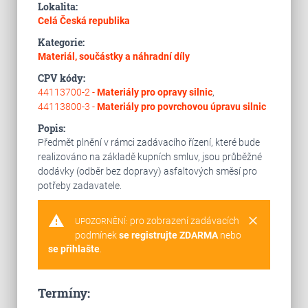
Lokalita:
Celá Česká republika
Kategorie:
Materiál, součástky a náhradní díly
CPV kódy:
44113700-2 -
Materiály pro opravy silnic
,
44113800-3 -
Materiály pro povrchovou úpravu silnic
Popis:
Předmět plnění v rámci zadávacího řízení, které bude
realizováno na základě kupních smluv, jsou průběžné
dodávky (odběr bez dopravy) asfaltových směsí pro
potřeby zadavatele.
warning
clear
pro zobrazení zadávacích
UPOZORNĚNÍ:
podmínek
se registrujte ZDARMA
nebo
se přihlašte
.
Termíny: