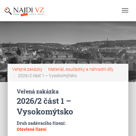
Toggl
navig
Veřejné zakázky
Materiál, součástky a náhradní díly
2026/2 část 1 – Vysokomýtsko
Veřená zakázka
2026/2 část 1 –
Vysokomýtsko
Druh zadávacího řízení:
Otevřené řízení