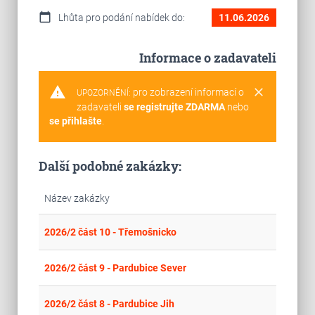
calendar_today
Lhůta pro podání nabídek do:
11.06.2026
Informace o zadavateli
warning
clear
pro zobrazení informací o
UPOZORNĚNÍ:
zadavateli
se registrujte ZDARMA
nebo
se přihlašte
.
Další podobné zakázky:
Název zakázky
place
Cel
2026/2 část 10 - Třemošnicko
place
Cel
2026/2 část 9 - Pardubice Sever
place
Cel
2026/2 část 8 - Pardubice Jih