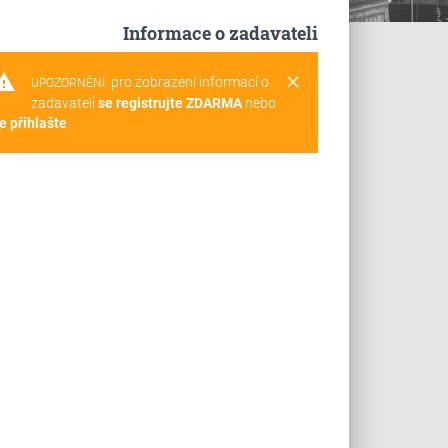
Informace o zadavateli
rning
clear
pro zobrazení informací o
UPOZORNĚNÍ:
zadavateli
se registrujte ZDARMA
nebo
e přihlašte
.