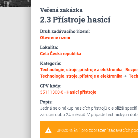
Veřená zakázka
2.3 Přístroje hasicí
Druh zadávacího řízení:
Otevřené řízení
Lokalita:
Celá Česká republika
Kategorie:
Technologie, stroje, přístroje a elektronika
,
Bezpeč
Technologie, stroje, přístroje a elektronika
->
Tech
CPV kódy:
35111300-8 -
Hasicí přístroje
Popis:
Jedná se o nákup hasicích přístrojů dle bližší speci
záruční dobu 24 měsíců. V případě technických dotaz
warning
pro zobrazení zadávacích po
UPOZORNĚNÍ: