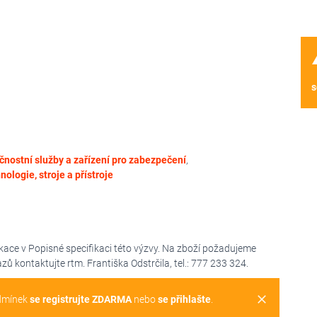
wa
s
nostní služby a zařízení pro zabezpečení
,
nologie, stroje a přístroje
fikace v Popisné specifikaci této výzvy. Na zboží požadujeme
ů kontaktujte rtm. Františka Odstrčila, tel.: 777 233 324.
clear
dmínek
se registrujte ZDARMA
nebo
se přihlašte
.