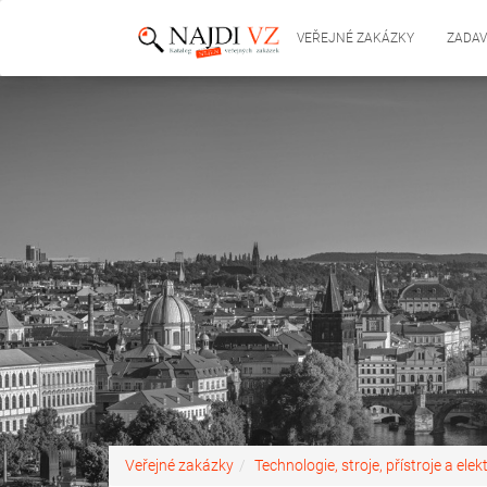
VEŘEJNÉ ZAKÁZKY
ZADAV
Veřejné zakázky
Technologie, stroje, přístroje a elek