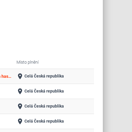
Místo plnění
place
Celá Česká republika
Ev. č. Nákup požárního přívěsu pro hašení s přenosnou motorovou stříkačkou do 750 kg pro jednotku sboru dobrovolných hasičů, město Třebíč - místní část Sokolí
place
Celá Česká republika
place
Celá Česká republika
place
Celá Česká republika