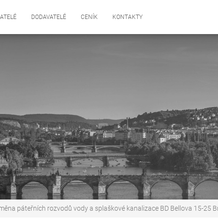
ATELÉ
DODAVATELÉ
CENÍK
KONTAKTY
měna páteřních rozvodů vody a splaškové kanalizace BD Bellova 15-25 