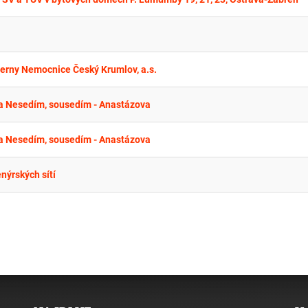
nterny Nemocnice Český Krumlov, a.s.
a Nesedím, sousedím - Anastázova
a Nesedím, sousedím - Anastázova
nýrských sítí