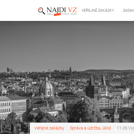
VEŘEJNÉ ZAKÁZKY
ZADAV
Veřejné zakázky
Správa a údržba, úklid
11-26 Vý