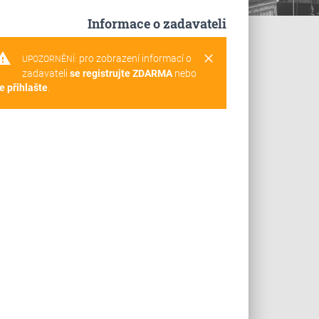
Informace o zadavateli
rning
clear
pro zobrazení informací o
UPOZORNĚNÍ:
zadavateli
se registrujte ZDARMA
nebo
e přihlašte
.