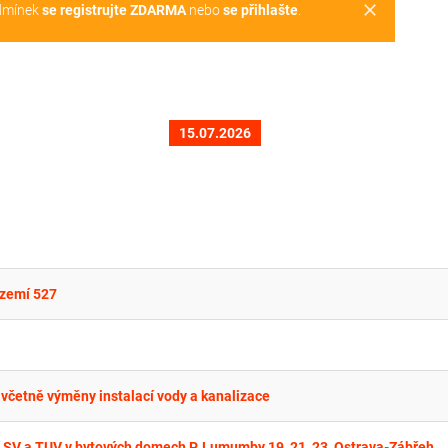
clear
dmínek
se registrujte ZDARMA
nebo
se přihlašte
.
15.07.2026
ázemí 527
včetně výměny instalací vody a kanalizace
 SV a TUV v bytových domech P. Lumumby 19, 21, 23, Ostrava-Zábřeh