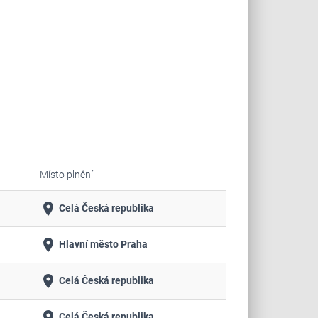
Místo plnění
place
Celá Česká republika
place
Hlavní město Praha
place
Celá Česká republika
place
Celá Česká republika