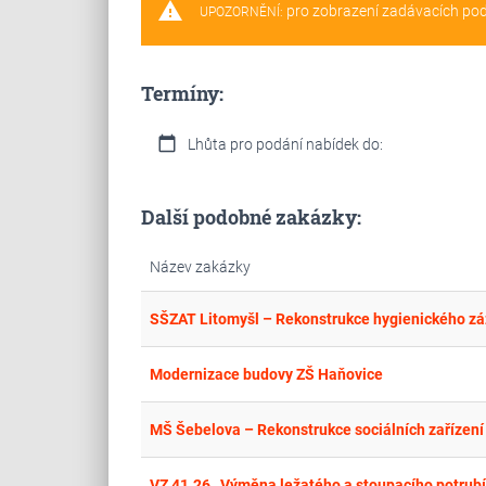
warning
pro zobrazení zadávacích po
UPOZORNĚNÍ:
Termíny:
calendar_today
Lhůta pro podání nabídek do:
Další podobné zakázky:
Název zakázky
SŠZAT Litomyšl – Rekonstrukce hygienického z
Modernizace budovy ZŠ Haňovice
MŠ Šebelova – Rekonstrukce sociálních zařízení 
VZ 41.26 „Výměna ležatého a stoupacího potrubí