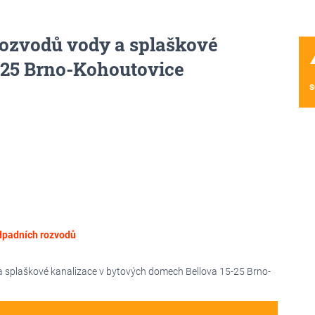
rozvodů vody a splaškové
wa
-25 Brno-Kohoutovice
s
dpadních rozvodů
a splaškové kanalizace v bytových domech Bellova 15-25 Brno-