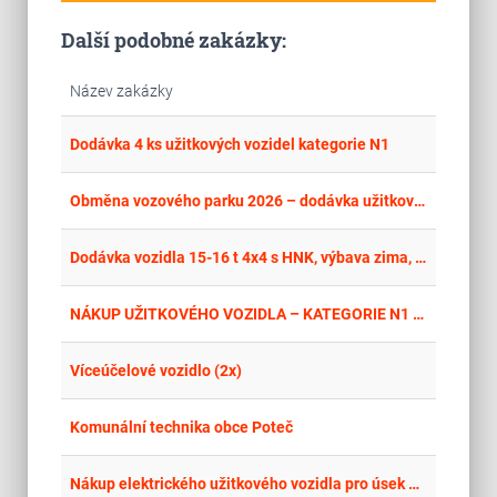
Další podobné zakázky:
Název zakázky
place
Cel
Dodávka 4 ks užitkových vozidel kategorie N1
place
Cel
Obměna vozového parku 2026 – dodávka užitkového vozidla
place
Mor
Dodávka vozidla 15-16 t 4x4 s HNK, výbava zima, adaptace plošiny
place
Cel
NÁKUP UŽITKOVÉHO VOZIDLA – KATEGORIE N1 – L4H3
place
Cel
Víceúčelové vozidlo (2x)
place
Zlí
Komunální technika obce Poteč
place
Cel
Nákup elektrického užitkového vozidla pro úsek provozu a dopravy MKP