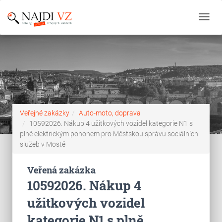
Toggl
navig
Veřejné zakázky
Auto-moto, doprava
10592026. Nákup 4 užitkových vozidel kategorie N1 s
plně elektrickým pohonem pro Městskou správu sociálních
služeb v Mostě
Veřená zakázka
10592026. Nákup 4
užitkových vozidel
kategorie N1 s plně