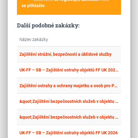
se přihlašte
.
Další podobné zakázky:
Název zakázky
place
Mor
Zajištění strážní, bezpečností a úklidové služby
place
Cel
UK-FF – SB – Zajištění ostrahy objektů FF UK 2025”
place
Cel
Zajištění ostrahy a ochrany majetku a osob pro PMDP, a.s.
place
Cel
&quot;Zajištění bezpečnostních služeb v objektu Ministerstva zemědělství Olomouc, Blanická 383/1.&quot;
place
Cel
&quot;Zajištění bezpečnostních služeb v objektu Ministerstva zemědělství Přerov, Wurmova 606/2&quot;
place
Cel
UK-FF – SB – Zajištění ostrahy objektů FF UK 2026