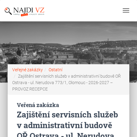
Toggl
navig
Veřejné zakázky
Ostatní
Zajištění servisních služeb v administrativní budově OŘ
Ostrava - ul. Nerudova 773/1, Olomouc - 2026-2027 –
PROVOZ RECEPCE
Veřená zakázka
Zajištění servisních služeb
v administrativní budově
OŘ Ostrava - ul. Nerudova