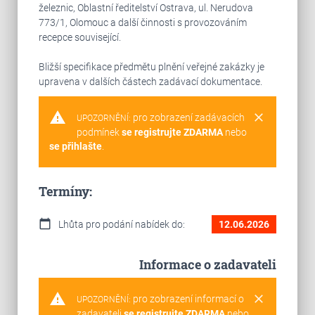
železnic, Oblastní ředitelství Ostrava, ul. Nerudova
773/1, Olomouc a další činnosti s provozováním
recepce související.
Bližší specifikace předmětu plnění veřejné zakázky je
upravena v dalších částech zadávací dokumentace.
warning
clear
pro zobrazení zadávacích
UPOZORNĚNÍ:
podmínek
se registrujte ZDARMA
nebo
se přihlašte
.
Termíny:
calendar_today
Lhůta pro podání nabídek do:
12.06.2026
Informace o zadavateli
warning
clear
pro zobrazení informací o
UPOZORNĚNÍ:
zadavateli
se registrujte ZDARMA
nebo