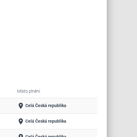
Místo plnění
place
Celá Česká republika
place
Celá Česká republika
Celá Česká republika