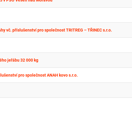
 23 v PSO Veselí nad Moravou
hy vč. příslušenství pro společnost TRITREG – TŘINEC s.r.o.
ho jeřábu 32 000 kg
slušenství pro společnost ANAH kovo s.r.o.