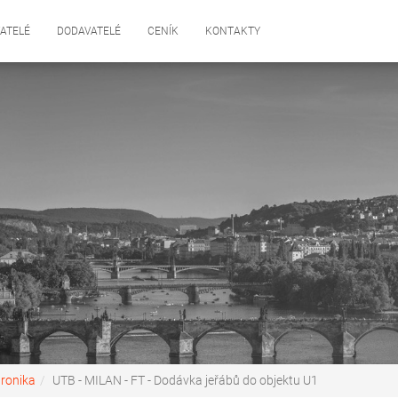
ATELÉ
DODAVATELÉ
CENÍK
KONTAKTY
tronika
UTB - MILAN - FT - Dodávka jeřábů do objektu U1