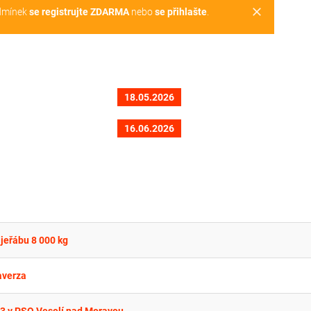
clear
dmínek
se registrujte ZDARMA
nebo
se přihlašte
.
18.05.2026
16.06.2026
jeřábu 8 000 kg
averza