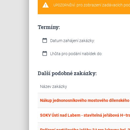
warning
pro zobrazení zadávacích po
UPOZORNĚNÍ:
Termíny:
calendar_today
Datum zahájení zakázky:
calendar_today
Lhůta pro podání nabídek do:
Další podobné zakázky:
Název zakázky
Nákup jednonosníkového mostového dílenského 
SOKV Ústí nad Labem - stavitelná jeřábová H–tr