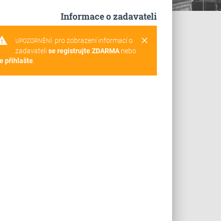
Informace o zadavateli
rning
clear
pro zobrazení informací o
UPOZORNĚNÍ:
zadavateli
se registrujte ZDARMA
nebo
e přihlašte
.