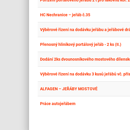
Pořízení portálového jeřábu 2 t pro lakovnu kol.
HC Nechranice – jeřáb č.35
Výběrové řízení na dodávku jeřábu a jeřábové drá
Přenosný hliníkový portálový jeřáb - 2 ks (II.)
Dodání 2ks dvounosníkového mostového dílenské
Výběrové řízení na dodávku 3 kusů jeřábů vč. pří
ALFAGEN – JEŘÁBY MOSTOVÉ
Práce autojeřábem