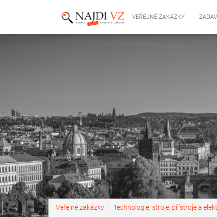
VEŘEJNÉ ZAKÁZKY
ZADAV
Veřejné zakázky
Technologie, stroje, přístroje a elek