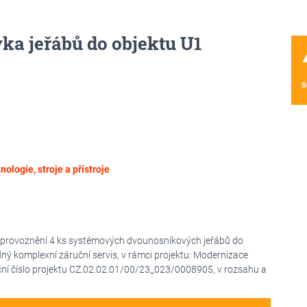
ka jeřábů do objektu U1
wa
s
nologie, stroje a přístroje
zprovoznění 4 ks systémových dvounosníkových jeřábů do
ný komplexní záruční servis, v rámci projektu: Modernizace
rační číslo projektu CZ.02.02.01/00/23_023/0008905, v rozsahu a