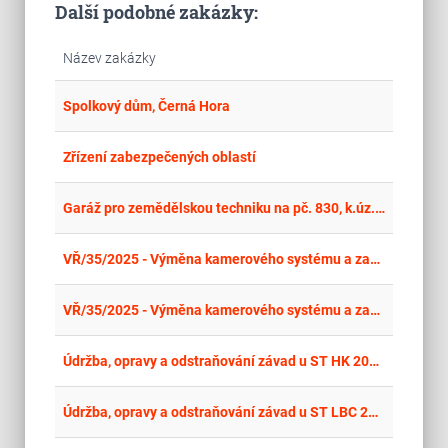
Další podobné zakázky:
Název zakázky
place
Hla
Spolkový dům, Černá Hora
place
Cel
Zřízení zabezpečených oblastí
place
Hla
Garáž pro zemědělskou techniku na pč. 830, k.úz. Střížovice u Pěnčína
place
Cel
VŘ/35/2025 - Výměna kamerového systému a zabezpečovacího systému, Pelléova 91/10, Praha 6
place
Cel
VŘ/35/2025 - Výměna kamerového systému a zabezpečovacího systému, Pelléova 91/10, Praha 6
place
Cel
Údržba, opravy a odstraňování závad u ST HK 2026 – 2027
place
Cel
Údržba, opravy a odstraňování závad u ST LBC 2026 – 2027