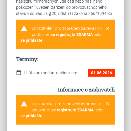
následků mimořádných událostí nebo násilného
poškození, uvedení zařízení do provozuschopného
stavu v souladu s § 20, odst. (1) zákona 266/1994 Sb.
warning
clear
pro zobrazení zadávacích
UPOZORNĚNÍ:
podmínek
se registrujte ZDARMA
nebo
se přihlašte
.
Termíny:
calendar_today
Lhůta pro podání nabídek do:
01.06.2026
Informace o zadavateli
warning
clear
pro zobrazení informací o
UPOZORNĚNÍ:
zadavateli
se registrujte ZDARMA
nebo
se přihlašte
.