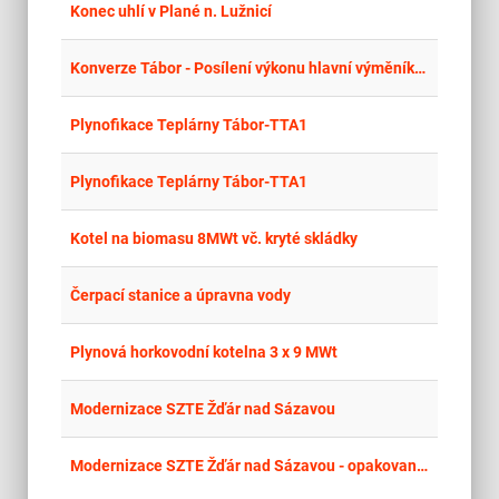
place
Cel
Konec uhlí v Plané n. Lužnicí
place
Cel
Konverze Tábor - Posílení výkonu hlavní výměníkové stanice C-Energy Planá
place
Cel
Plynofikace Teplárny Tábor-TTA1
place
Cel
Plynofikace Teplárny Tábor-TTA1
place
Cel
Kotel na biomasu 8MWt vč. kryté skládky
place
Cel
Čerpací stanice a úpravna vody
place
Cel
Plynová horkovodní kotelna 3 x 9 MWt
place
Hla
Modernizace SZTE Žďár nad Sázavou
place
Hla
Modernizace SZTE Žďár nad Sázavou - opakované zadání