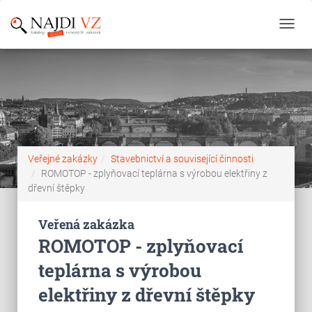
Toggl
navig
Veřejné zakázky
Stavebnictví a související činnosti
ROMOTOP - zplyňovací teplárna s výrobou elektřiny z
dřevní štěpky
Veřená zakázka
ROMOTOP - zplyňovací
teplárna s výrobou
elektřiny z dřevní štěpky