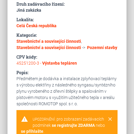
Druh zadávacího řízení:
Jiná zakázka
Lokalita:
Celá Česká republika
Kategorie:
Stavebnictví a související činnosti
,
Stavebnictví a související činnosti
->
Pozemní stavby
CPV kódy:
45251200-3 -
Výstavba tepláren
Popis:
Předmětem je dodávka a instalace zplyňovací teplárny
s výrobou elektřiny z následného syngasu/syntézního
plynu vyrobeného z dřevní štěpky a spalováním v
pístovém motoru s využitím užitečného tepla v areálu
společnosti ROMOTOP spol. s r. o.
warning
clear
pro zobrazení zadávacích
UPOZORNĚNÍ:
podmínek
se registrujte ZDARMA
nebo
se přihlašte
.