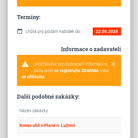
Termíny:
calendar_today
Lhůta pro podání nabídek do:
22.06.2026
Informace o zadavateli
warning
clear
pro zobrazení informací o
UPOZORNĚNÍ:
zadavateli
se registrujte ZDARMA
nebo
se přihlašte
.
Další podobné zakázky:
Název zakázky
place
Jih
Konec uhlí v Plané n. Lužnicí