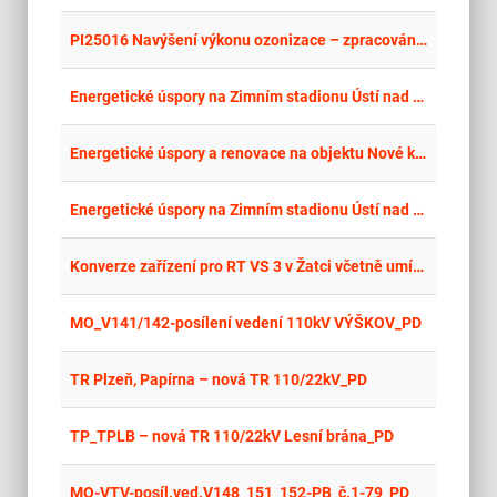
place
Cel
PI25016 Navýšení výkonu ozonizace – zpracování PD
place
Cel
Energetické úspory na Zimním stadionu Ústí nad Labem – projektová dokumentace renovace budovy II.
place
Cel
Energetické úspory a renovace na objektu Nové krematorium v Ústí nad Labem, Střekov – projektová dokumentace III.
place
Cel
Energetické úspory na Zimním stadionu Ústí nad Labem – projektová dokumentace na budování carportu
place
Hla
Konverze zařízení pro RT VS 3 v Žatci včetně umístění KPS do dotčených objektů - projektová dokumentace
place
Cel
MO_V141/142-posílení vedení 110kV VÝŠKOV_PD
place
Cel
TR Plzeň, Papírna – nová TR 110/22kV_PD
place
Cel
TP_TPLB – nová TR 110/22kV Lesní brána_PD
place
Cel
MO-VTV-posíl.ved.V148_151_152-PB_č.1-79_PD