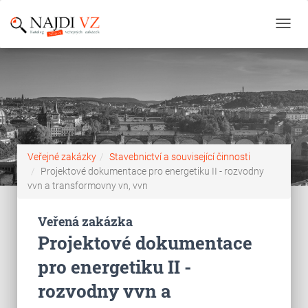
Toggl
navig
Veřejné zakázky
Stavebnictví a související činnosti
Projektové dokumentace pro energetiku II - rozvodny
vvn a transformovny vn, vvn
Veřená zakázka
Projektové dokumentace
pro energetiku II -
rozvodny vvn a