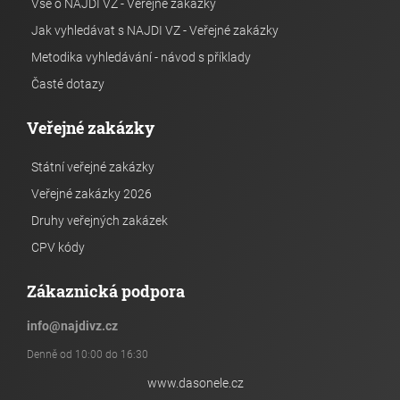
Vše o NAJDI VZ - Veřejné zakázky
Jak vyhledávat s NAJDI VZ - Veřejné zakázky
Metodika vyhledávání - návod s příklady
Časté dotazy
Veřejné zakázky
Státní veřejné zakázky
Veřejné zakázky 2026
Druhy veřejných zakázek
CPV kódy
Zákaznická podpora
info
@
najdivz.cz
Denně od 10:00 do 16:30
www.dasonele.cz