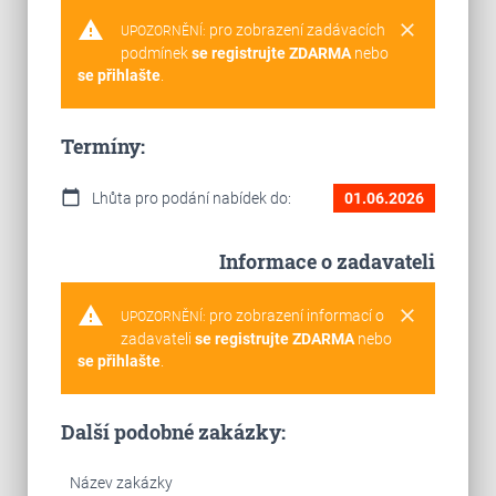
warning
clear
pro zobrazení zadávacích
UPOZORNĚNÍ:
podmínek
se registrujte ZDARMA
nebo
se přihlašte
.
Termíny:
calendar_today
Lhůta pro podání nabídek do:
01.06.2026
Informace o zadavateli
warning
clear
pro zobrazení informací o
UPOZORNĚNÍ:
zadavateli
se registrujte ZDARMA
nebo
se přihlašte
.
Další podobné zakázky:
Název zakázky