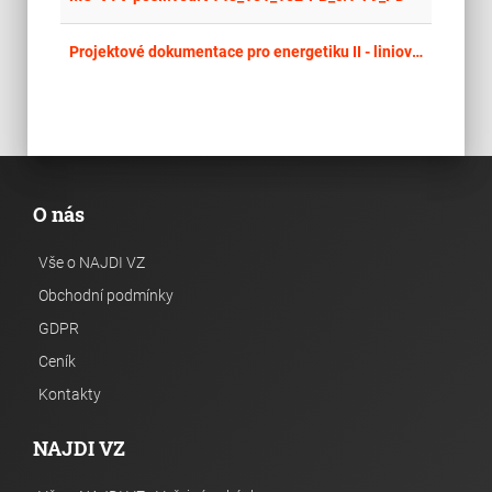
place
Cel
Projektové dokumentace pro energetiku II - liniové stavby vvn
O nás
Vše o NAJDI VZ
Obchodní podmínky
GDPR
Ceník
Kontakty
NAJDI VZ