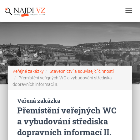
Toggl
navig
Veřejné zakázky
Stavebnictví a související činnosti
Přemístění veřejných WC a vybudování střediska
dopravních informací II.
Veřená zakázka
Přemístění veřejných WC
a vybudování střediska
dopravních informací II.