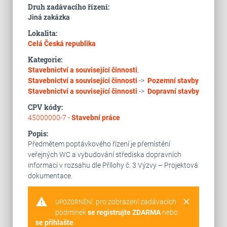
Druh zadávacího řízení:
Jiná zakázka
Lokalita:
Celá Česká republika
Kategorie:
Stavebnictví a související činnosti
,
Stavebnictví a související činnosti
->
Pozemní stavby
Stavebnictví a související činnosti
->
Dopravní stavby
CPV kódy:
45000000-7 -
Stavební práce
Popis:
Předmětem poptávkového řízení je přemístění
veřejných WC a vybudování střediska dopravních
informací v rozsahu dle Přílohy č. 3 Výzvy – Projektová
dokumentace.
warning
clear
pro zobrazení zadávacích
UPOZORNĚNÍ:
podmínek
se registrujte ZDARMA
nebo
se přihlašte
.