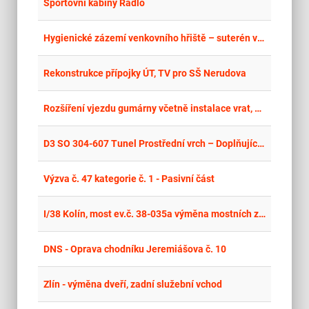
place
Cel
Sportovní kabiny Rádlo
place
Cel
Hygienické zázemí venkovního hřiště – suterén v objektu SO-16 v areálu SSJS Tábor
place
Cel
Rekonstrukce přípojky ÚT, TV pro SŠ Nerudova
place
Cel
Rozšíření vjezdu gumárny včetně instalace vrat, Vršovice II.
place
Cel
D3 SO 304-607 Tunel Prostřední vrch – Doplňující geotechnický průzkum
place
Cel
Výzva č. 47 kategorie č. 1 - Pasivní část
place
Cel
I/38 Kolín, most ev.č. 38-035a výměna mostních závěrů
place
Cel
DNS - Oprava chodníku Jeremiášova č. 10
place
Cel
Zlín - výměna dveří, zadní služební vchod