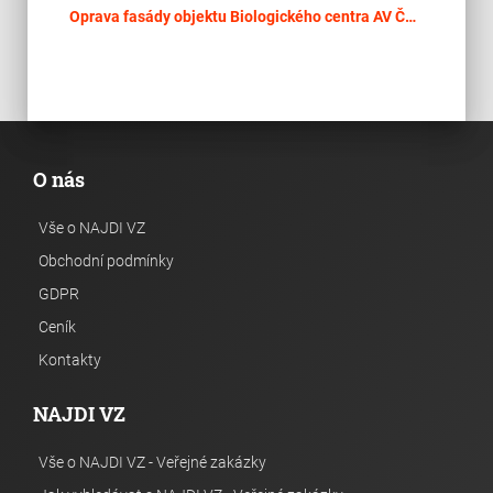
place
Cel
Oprava fasády objektu Biologického centra AV ČR, v. v. i., v areálu Na Sádkách 702/7, České Budějovice
O nás
Vše o NAJDI VZ
Obchodní podmínky
GDPR
Ceník
Kontakty
NAJDI VZ
Vše o NAJDI VZ - Veřejné zakázky