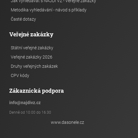
Jak vyhledávat s NAJDI VZ - Veřejné zakázky
Metodika vyhledávání - návod s příklady
Časté dotazy
Veřejné zakázky
Státní veřejné zakázky
Veřejné zakázky 2026
Druhy veřejných zakázek
CPV kódy
Zákaznická podpora
info
@
najdivz.cz
Denně od 10:00 do 16:30
www.dasonele.cz