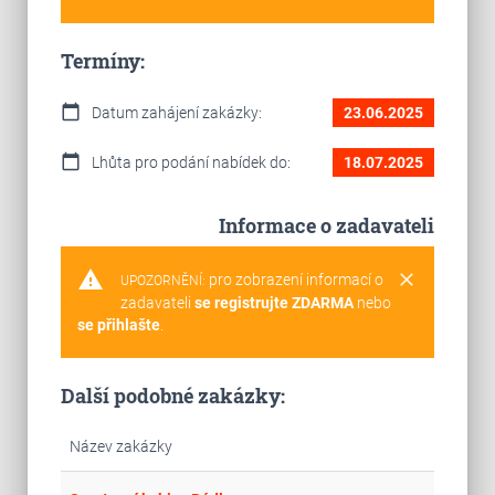
Termíny:
calendar_today
Datum zahájení zakázky:
23.06.2025
calendar_today
Lhůta pro podání nabídek do:
18.07.2025
Informace o zadavateli
warning
clear
pro zobrazení informací o
UPOZORNĚNÍ:
zadavateli
se registrujte ZDARMA
nebo
se přihlašte
.
Další podobné zakázky:
Název zakázky