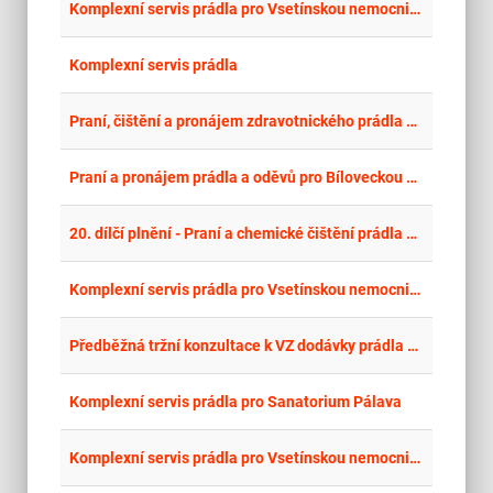
place
Hla
Komplexní servis prádla pro Vsetínskou nemocnici a.s.
place
Zlí
Komplexní servis prádla
place
Cel
Praní, čištění a pronájem zdravotnického prádla a oděvů pro lokality ONN a.s.
place
Mor
Praní a pronájem prádla a oděvů pro Bíloveckou nemocnice, a.s.
place
Cel
20. dílčí plnění - Praní a chemické čištění prádla a vojenské výstroje – říjen 2023
place
Zlí
Komplexní servis prádla pro Vsetínskou nemocnici a.s. 2025 a násl.
place
Cel
Předběžná tržní konzultace k VZ dodávky prádla pro ONN a.s.
place
Cel
Komplexní servis prádla pro Sanatorium Pálava
place
Zlí
Komplexní servis prádla pro Vsetínskou nemocnici a.s. 2026 a násl.