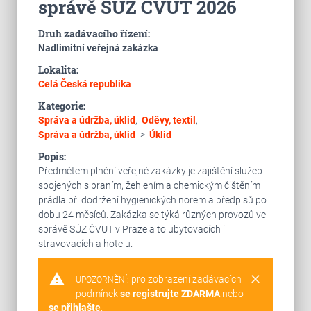
správě SÚZ ČVUT 2026
Druh zadávacího řízení:
Nadlimitní veřejná zakázka
Lokalita:
Celá Česká republika
Kategorie:
Správa a údržba, úklid
,
Oděvy, textil
,
Správa a údržba, úklid
->
Úklid
Popis:
Předmětem plnění veřejné zakázky je zajištění služeb
spojených s praním, žehlením a chemickým čištěním
prádla při dodržení hygienických norem a předpisů po
dobu 24 měsíců. Zakázka se týká různých provozů ve
správě SÚZ ČVUT v Praze a to ubytovacích i
stravovacích a hotelu.
warning
clear
pro zobrazení zadávacích
UPOZORNĚNÍ:
podmínek
se registrujte ZDARMA
nebo
se přihlašte
.