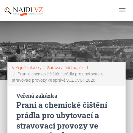
Toggl
navig
Veřejné zakázky
Správa a údržba, úklid
Praní a chemické čištění prádla pro ubytovací a
stravovací provozy ve správě SÚZ ČVUT 2026
Veřená zakázka
Praní a chemické čištění
prádla pro ubytovací a
stravovací provozy ve