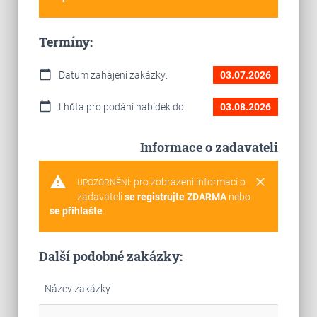
Termíny:
calendar_today
Datum zahájení zakázky:
03.07.2026
calendar_today
Lhůta pro podání nabídek do:
03.08.2026
Informace o zadavateli
warning
clear
pro zobrazení informací o
UPOZORNĚNÍ:
zadavateli
se registrujte ZDARMA
nebo
se přihlašte
.
Další podobné zakázky:
Název zakázky