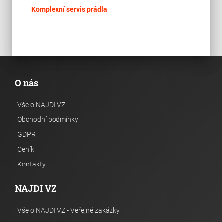
place
Hla
Komplexní servis prádla
O nás
Vše o NAJDI VZ
Obchodní podmínky
GDPR
Ceník
Kontakty
NAJDI VZ
Vše o NAJDI VZ - Veřejné zakázky