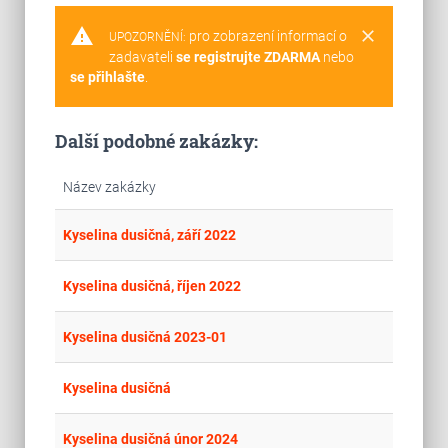
warning
clear
pro zobrazení informací o
UPOZORNĚNÍ:
zadavateli
se registrujte ZDARMA
nebo
se přihlašte
.
Další podobné zakázky:
Název zakázky
place
Cel
Kyselina dusičná, září 2022
place
Cel
Kyselina dusičná, říjen 2022
place
Cel
Kyselina dusičná 2023-01
place
Cel
Kyselina dusičná
place
Cel
Kyselina dusičná únor 2024