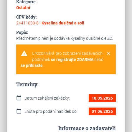
Kategorie:
Ostatní
CPV kódy:
24411000-8 -
Kyselina dusičná a soli
Popis:
Předmětem plnění je dodávka kyseliny dusičné dle ZD.
warning
clear
pro zobrazení zadávacích
UPOZORNĚNÍ:
podmínek
se registrujte ZDARMA
nebo
se přihlašte
.
Termíny:
calendar_today
Datum zahájení zakázky:
18.05.2026
calendar_today
Lhůta pro podání nabídek do:
01.06.2026
Informace o zadavateli