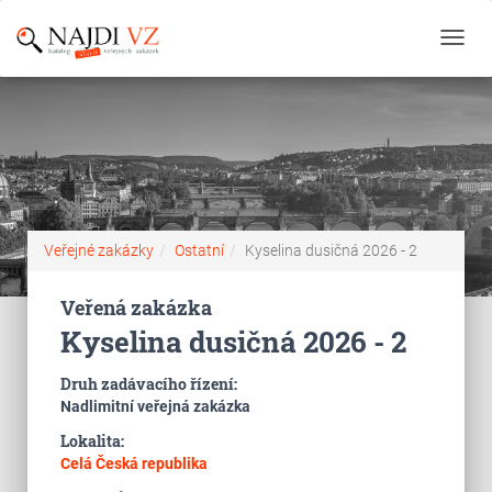
Toggl
navig
Veřejné zakázky
Ostatní
Kyselina dusičná 2026 - 2
Veřená zakázka
Kyselina dusičná 2026 - 2
Druh zadávacího řízení:
Nadlimitní veřejná zakázka
Lokalita:
Celá Česká republika