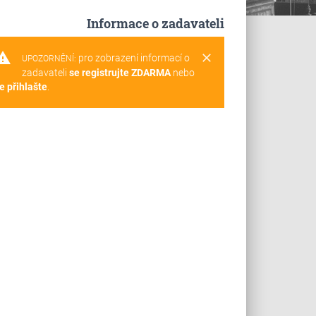
Informace o zadavateli
rning
clear
pro zobrazení informací o
UPOZORNĚNÍ:
zadavateli
se registrujte ZDARMA
nebo
e přihlašte
.