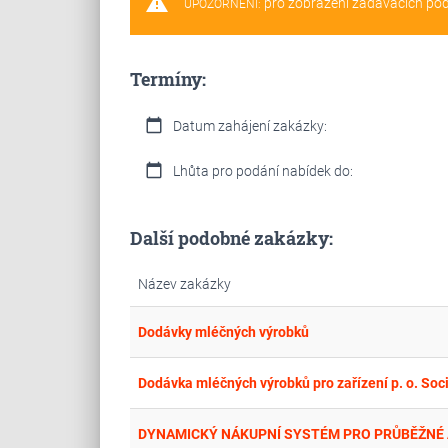
warning
pro zobrazení zadávacích po
UPOZORNĚNÍ:
Termíny:
calendar_today
Datum zahájení zakázky:
calendar_today
Lhůta pro podání nabídek do:
Další podobné zakázky:
Název zakázky
Dodávky mléčných výrobků
Dodávka mléčných výrobků pro zařízení p. o. Soc
DYNAMICKÝ NÁKUPNÍ SYSTÉM PRO PRŮBĚŽNÉ 