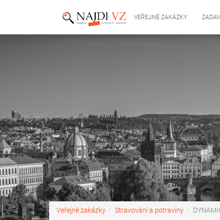
VEŘEJNÉ ZAKÁZKY
ZADAV
Veřejné zakázky
Stravování a potraviny
DYNAMI