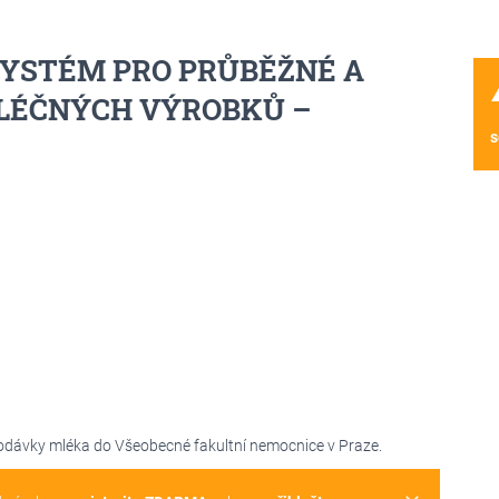
YSTÉM PRO PRŮBĚŽNÉ A
wa
LÉČNÝCH VÝROBKŮ –
s
odávky mléka do Všeobecné fakultní nemocnice v Praze.