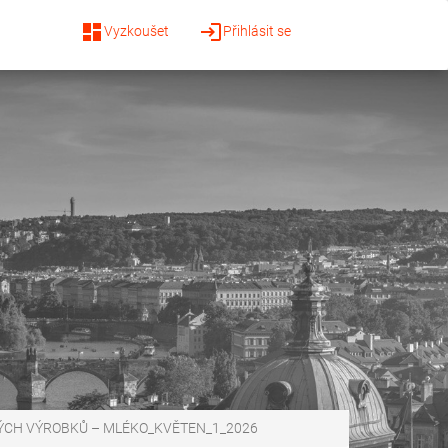
dashboard
login
Vyzkoušet
Přihlásit se
ÝCH VÝROBKŮ – MLÉKO_KVĚTEN_1_2026