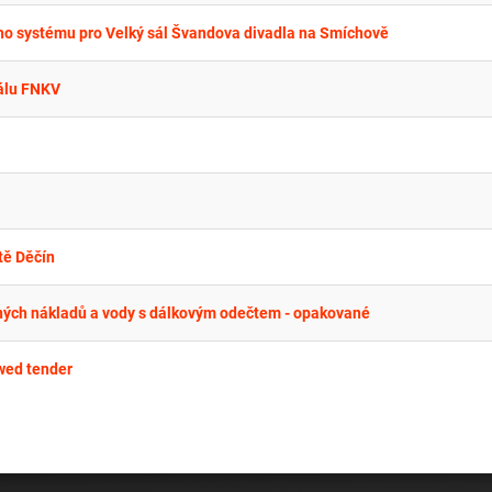
ho systému pro Velký sál Švandova divadla na Smíchově
eálu FNKV
tě Děčín
ných nákladů a vody s dálkovým odečtem - opakované
wed tender