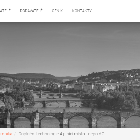
ATELÉ
DODAVATELÉ
CENÍK
KONTAKTY
tronika
Doplnění technologie 4 plnící místo - depo AC