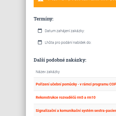
Termíny:
calendar_today
Datum zahájení zakázky:
calendar_today
Lhůta pro podání nabídek do:
Další podobné zakázky:
Název zakázky
Pořízení učební pomůcky - v rámci programu COP
Rekonstrukce rozvaděčů rm5 a rm10
Signalizační a komunikační systém sestra-pacie