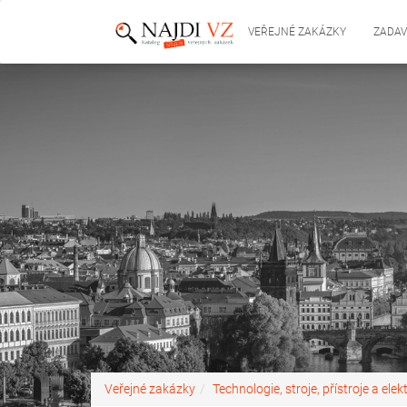
VEŘEJNÉ ZAKÁZKY
ZADAV
Veřejné zakázky
Technologie, stroje, přístroje a elek