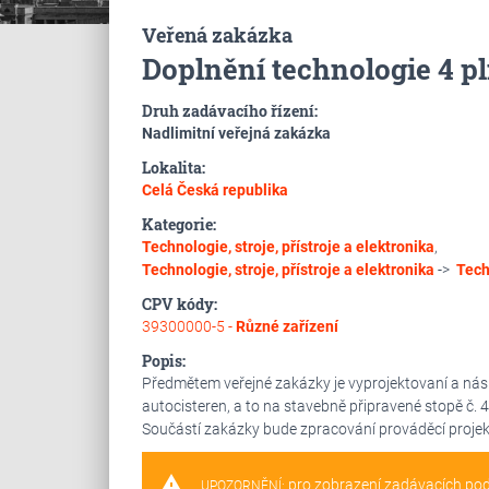
Veřená zakázka
Doplnění technologie 4 pl
Druh zadávacího řízení:
Nadlimitní veřejná zakázka
Lokalita:
Celá Česká republika
Kategorie:
Technologie, stroje, přístroje a elektronika
,
Technologie, stroje, přístroje a elektronika
->
Tech
CPV kódy:
39300000-5 -
Různé zařízení
Popis:
Předmětem veřejné zakázky je vyprojektovaní a násl
autocisteren, a to na stavebně připravené stopě č. 4
Součástí zakázky bude zpracování prováděcí projek
warning
pro zobrazení zadávacích po
UPOZORNĚNÍ: