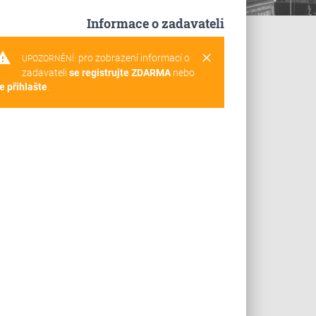
Informace o zadavateli
rning
clear
pro zobrazení informací o
UPOZORNĚNÍ:
zadavateli
se registrujte ZDARMA
nebo
e přihlašte
.