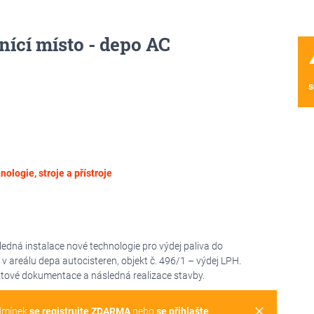
nící místo - depo AC
wa
s
nologie, stroje a přístroje
edná instalace nové technologie pro výdej paliva do
 v areálu depa autocisteren, objekt č. 496/1 – výdej LPH.
tové dokumentace a následná realizace stavby.
clear
dmínek
se registrujte ZDARMA
nebo
se přihlašte
.