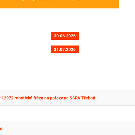
30.06.2026
31.07.2026
 12972 robotická fréza na pařezy na SŠRV Třeboň
nt