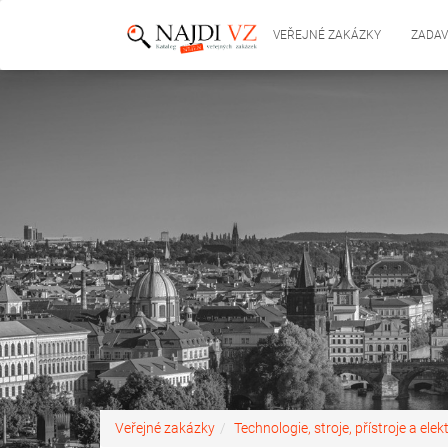
VEŘEJNÉ ZAKÁZKY
ZADAV
Veřejné zakázky
Technologie, stroje, přístroje a elek