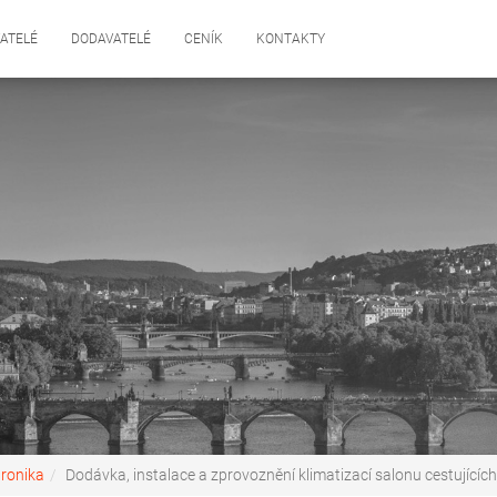
ATELÉ
DODAVATELÉ
CENÍK
KONTAKTY
tronika
Dodávka, instalace a zprovoznění klimatizací salonu cestujících