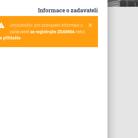
Informace o zadavateli
rning
clear
pro zobrazení informací o
UPOZORNĚNÍ:
zadavateli
se registrujte ZDARMA
nebo
e přihlašte
.