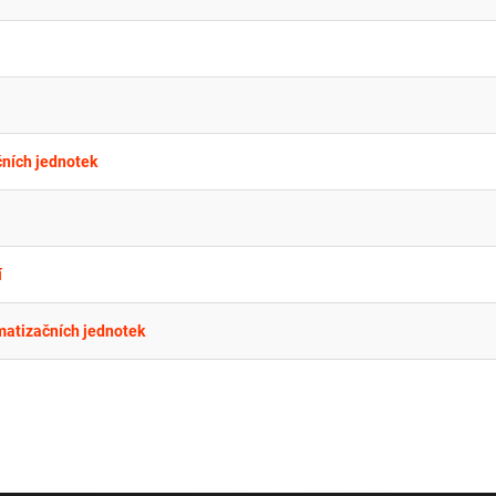
čních jednotek
í
matizačních jednotek