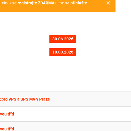
clear
dmínek
se registrujte ZDARMA
nebo
se přihlašte
.
30.06.2026
10.08.2026
k pro VPŠ a SPŠ MV v Praze
vou tříd
vou tříd