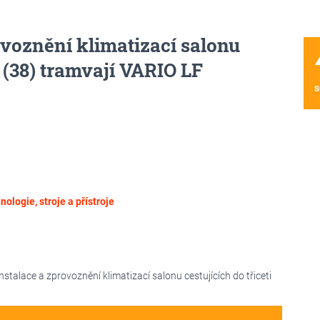
ovoznění klimatizací salonu
wa
i (38) tramvají VARIO LF
s
nologie, stroje a přístroje
talace a zprovoznění klimatizací salonu cestujících do třiceti