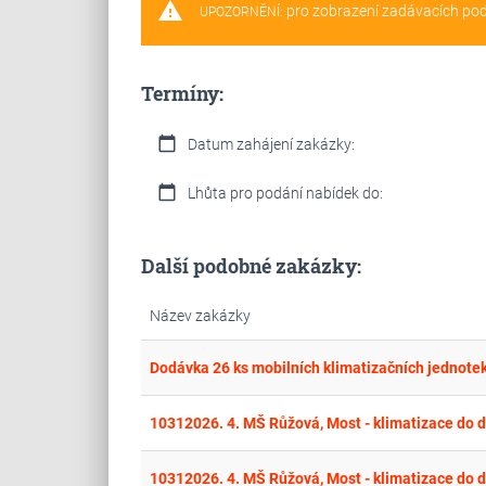
warning
pro zobrazení zadávacích po
UPOZORNĚNÍ:
Termíny:
calendar_today
Datum zahájení zakázky:
calendar_today
Lhůta pro podání nabídek do:
Další podobné zakázky:
Název zakázky
Dodávka 26 ks mobilních klimatizačních jednote
10312026. 4. MŠ Růžová, Most - klimatizace do d
10312026. 4. MŠ Růžová, Most - klimatizace do d