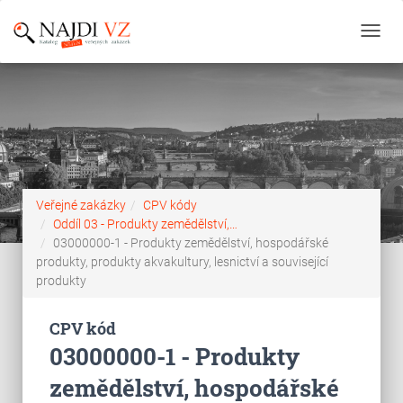
Toggl
navig
Veřejné zakázky
CPV kódy
Oddíl 03 - Produkty zemědělství,…
03000000-1 - Produkty zemědělství, hospodářské
produkty, produkty akvakultury, lesnictví a související
produkty
CPV kód
03000000-1 - Produkty
zemědělství, hospodářské