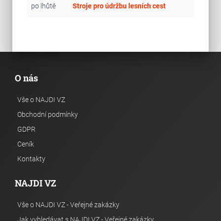
po lhůtě
Stroje pro údržbu lesních cest
O nás
Vše o NAJDI VZ
Obchodní podmínky
GDPR
Ceník
Kontakty
NAJDI VZ
Vše o NAJDI VZ - Veřejné zakázky
Jak vyhledávat s NAJDI VZ - Veřejné zakázky