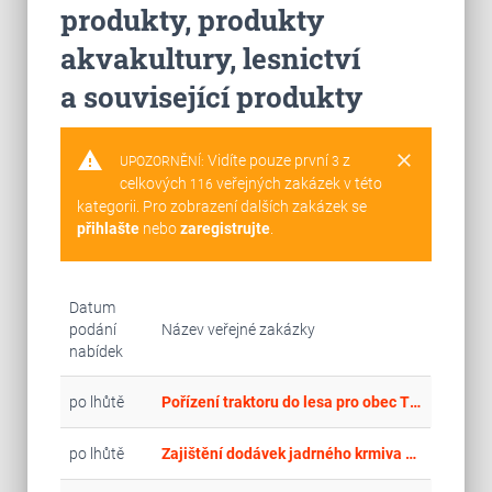
produkty, produkty
akvakultury, lesnictví
a související produkty
warning
clear
Vidíte pouze první
z
UPOZORNĚNÍ:
3
celkových
veřejných zakázek v této
116
kategorii. Pro zobrazení dalších zakázek se
přihlašte
nebo
zaregistrujte
.
Datum
podání
Název veřejné zakázky
nabídek
po lhůtě
Pořízení traktoru do lesa pro obec Třebenice
po lhůtě
Zajištění dodávek jadrného krmiva 2026 – 2027