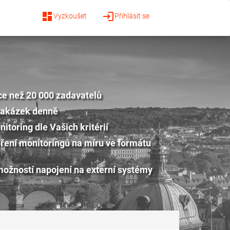
dashboard
login
Vyzkoušet
Přihlásit se
ce než 20 000 zadavatelů
zakázek denně
itoring dle Vašich kritérií
ření monitoringů na míru ve formátu
možností napojení na externí systémy