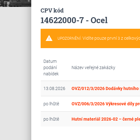
CPV kód
14622000-7 - Ocel
warning
Vidíte pouze první
z celkový
UPOZORNĚNÍ:
3
Datum
podání
Název veřejné zakázky
nabídek
13.08.2026
OVZ/012/3/2026 Dodávky hutního 
po lhůtě
OVZ/006/3/2026 Výkresové díly pr
po lhůtě
Hutní materiál 2026-02 – černé pl