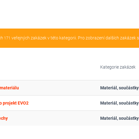
ch
veřejných zakázek v této kategorii. Pro zobrazení dalších zakázek 
171
Kategorie zakázek
materiálu
o projekt EVO2
echy