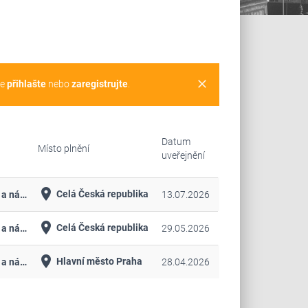
clear
se
přihlašte
nebo
zaregistrujte
.
Datum
Místo plnění
uveřejnění
place
Celá Česká republika
Materiál, součástky a náhradní díly
13.07.2026
place
Celá Česká republika
Materiál, součástky a náhradní díly
29.05.2026
place
Hlavní město Praha
Materiál, součástky a náhradní díly
28.04.2026