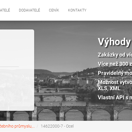
ATELÉ
DODAVATELÉ
CENÍK
KONTAKTY
Výhody
Zakázky od ví
Více než 300 
Pravidelný mon
Možnost vytvo
XLS, XML
Vlastní API s 
ěžebního průmyslu,…
14622000-7 - Ocel