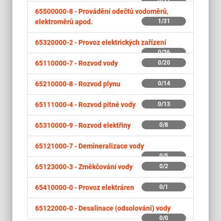
0/37
65500000-8 -
Provádění odečtů vodoměrů,
elektroměrů apod.
1/31
65320000-2 -
Provoz elektrických zařízení
0/26
65110000-7 -
Rozvod vody
0/20
65210000-8 -
Rozvod plynu
0/14
65111000-4 -
Rozvod pitné vody
0/13
65310000-9 -
Rozvod elektřiny
0/8
65121000-7 -
Demineralizace vody
0/5
65123000-3 -
Změkčování vody
0/2
65410000-0 -
Provoz elektráren
0/1
65122000-0 -
Desalinace (odsolování) vody
0/0