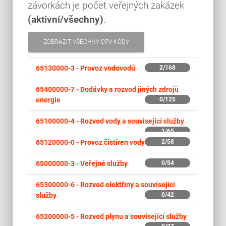
závorkách je počet veřejných zakázek
(aktivní/všechny)
.
ZOBRAZIT VŠECHNY CPV KÓDY
65130000-3 -
Provoz vodovodů
2/168
65400000-7 -
Dodávky a rozvod jiných zdrojů
energie
0/125
65100000-4 -
Rozvod vody a související služby
1/65
65120000-0 -
Provoz čistíren vody
2/58
65000000-3 -
Veřejné služby
0/54
65300000-6 -
Rozvod elektřiny a související
služby
0/42
65200000-5 -
Rozvod plynu a související služby