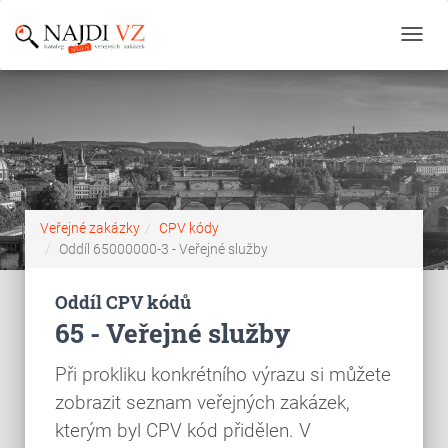
Toggl
navig
Veřejné zakázky
CPV kódy
Oddíl 65000000-3 - Veřejné služby
Oddíl CPV kódů
65 - Veřejné služby
Při prokliku konkrétního výrazu si můžete
zobrazit seznam veřejných zakázek,
kterým byl CPV kód přidělen. V