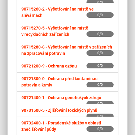
0/0
90715260-2 -
Vyšetřování na místě ve
slévárnách
0/0
90715270-5 -
Vyšetřování na místě
v recyklačních zařízeních
0/0
90715280-8 -
Vyšetřování na místě v zařízeních
na zpracování potravin
0/0
90721200-9 -
Ochrana ozónu
0/0
90721300-0 -
Ochrana před kontaminací
potravin a krmiv
0/0
90721400-1 -
Ochrana genetických zdrojů
0/0
90731500-5 -
Zjišťování toxických plynů
0/0
90732400-1 -
Poradenské služby v oblasti
znečišťování půdy
0/0