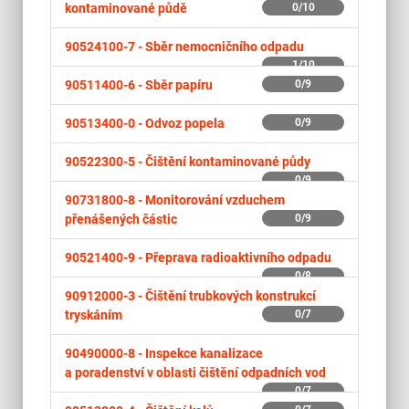
kontaminované půdě
0/10
90524100-7 -
Sběr nemocničního odpadu
1/10
90511400-6 -
Sběr papíru
0/9
90513400-0 -
Odvoz popela
0/9
90522300-5 -
Čištění kontaminované půdy
0/9
90731800-8 -
Monitorování vzduchem
přenášených částic
0/9
90521400-9 -
Přeprava radioaktivního odpadu
0/8
90912000-3 -
Čištění trubkových konstrukcí
tryskáním
0/7
90490000-8 -
Inspekce kanalizace
a poradenství v oblasti čištění odpadních vod
0/7