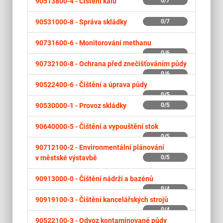
90513800-4 -
Čištění kalů
0/7
90531000-8 -
Správa skládky
0/7
90731600-6 -
Monitorování methanu
0/6
90732100-8 -
Ochrana před znečišťováním půdy
0/6
90522400-6 -
Čištění a úprava půdy
0/5
90530000-1 -
Provoz skládky
0/5
90640000-5 -
Čištění a vypouštění stok
0/5
90712100-2 -
Environmentální plánování
v městské výstavbě
0/5
90913000-0 -
Čištění nádrží a bazénů
0/4
90919100-3 -
Čištění kancelářských strojů
0/4
90522100-3 -
Odvoz kontaminované půdy