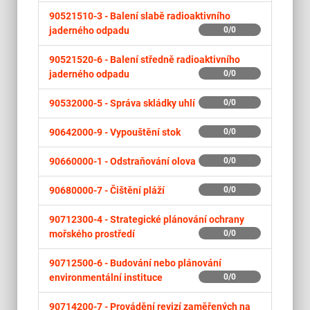
90521510-3 -
Balení slabě radioaktivního
jaderného odpadu
0/0
90521520-6 -
Balení středně radioaktivního
jaderného odpadu
0/0
90532000-5 -
Správa skládky uhlí
0/0
90642000-9 -
Vypouštění stok
0/0
90660000-1 -
Odstraňování olova
0/0
90680000-7 -
Čištění pláží
0/0
90712300-4 -
Strategické plánování ochrany
mořského prostředí
0/0
90712500-6 -
Budování nebo plánování
environmentální instituce
0/0
90714200-7 -
Provádění revizí zaměřených na