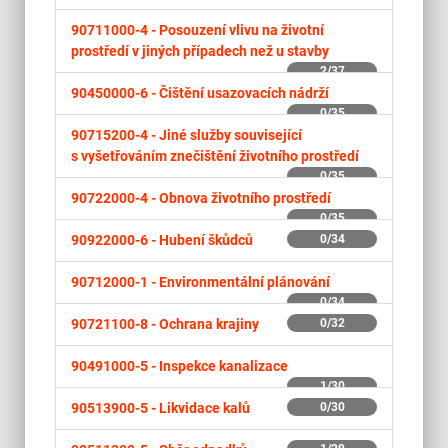
90711000-4 -
Posouzení vlivu na životní
prostředí v jiných případech než u stavby
2/37
90450000-6 -
Čištění usazovacích nádrží
0/35
90715200-4 -
Jiné služby související
s vyšetřováním znečištění životního prostředí
0/35
90722000-4 -
Obnova životního prostředí
0/35
90922000-6 -
Hubení škůdců
0/34
90712000-1 -
Environmentální plánování
0/34
90721100-8 -
Ochrana krajiny
0/32
90491000-5 -
Inspekce kanalizace
1/30
90513900-5 -
Likvidace kalů
0/30