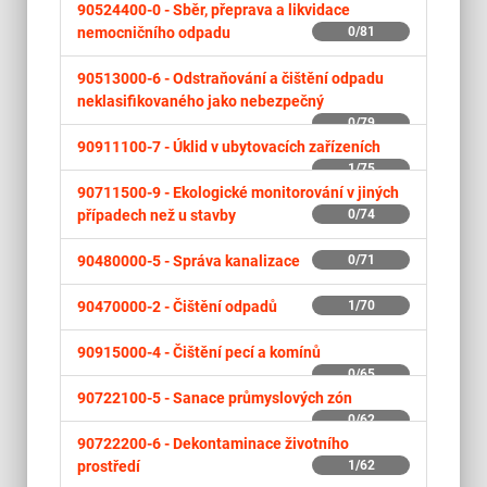
90524400-0 -
Sběr, přeprava a likvidace
nemocničního odpadu
0/81
90513000-6 -
Odstraňování a čištění odpadu
neklasifikovaného jako nebezpečný
0/79
90911100-7 -
Úklid v ubytovacích zařízeních
1/75
90711500-9 -
Ekologické monitorování v jiných
případech než u stavby
0/74
90480000-5 -
Správa kanalizace
0/71
90470000-2 -
Čištění odpadů
1/70
90915000-4 -
Čištění pecí a komínů
0/65
90722100-5 -
Sanace průmyslových zón
0/62
90722200-6 -
Dekontaminace životního
prostředí
1/62