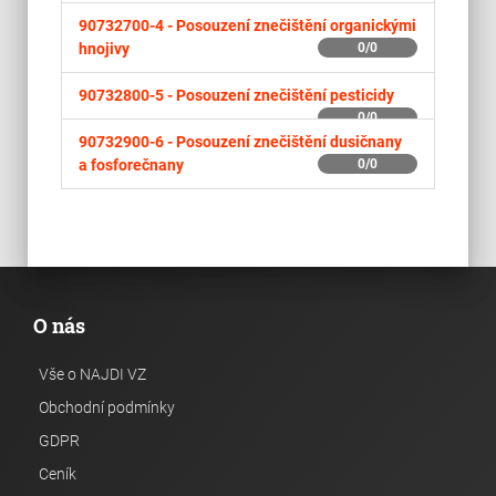
90732700-4 -
Posouzení znečištění organickými
hnojivy
0/0
90732800-5 -
Posouzení znečištění pesticidy
0/0
90732900-6 -
Posouzení znečištění dusičnany
a fosforečnany
0/0
O nás
Vše o NAJDI VZ
Obchodní podmínky
GDPR
Ceník