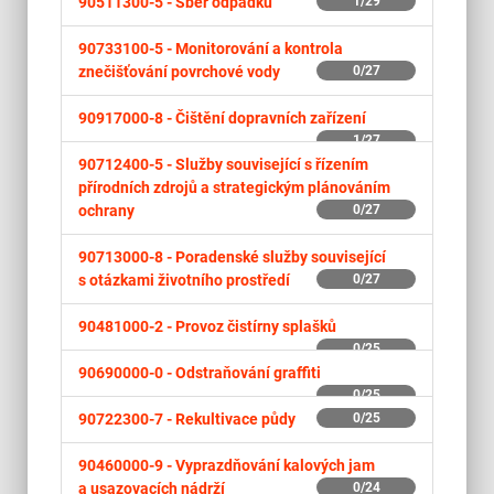
90511300-5 -
Sběr odpadků
1/29
90733100-5 -
Monitorování a kontrola
znečišťování povrchové vody
0/27
90917000-8 -
Čištění dopravních zařízení
1/27
90712400-5 -
Služby související s řízením
přírodních zdrojů a strategickým plánováním
ochrany
0/27
90713000-8 -
Poradenské služby související
s otázkami životního prostředí
0/27
90481000-2 -
Provoz čistírny splašků
0/25
90690000-0 -
Odstraňování graffiti
0/25
90722300-7 -
Rekultivace půdy
0/25
90460000-9 -
Vyprazdňování kalových jam
a usazovacích nádrží
0/24