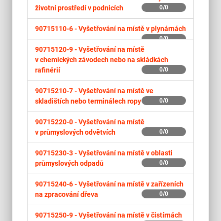
životní prostředí v podnicích
0/0
90715110-6 -
Vyšetřování na místě v plynárnách
0/0
90715120-9 -
Vyšetřování na místě
v chemických závodech nebo na skládkách
rafinérií
0/0
90715210-7 -
Vyšetřování na místě ve
skladištích nebo terminálech ropy
0/0
90715220-0 -
Vyšetřování na místě
v průmyslových odvětvích
0/0
90715230-3 -
Vyšetřování na místě v oblasti
průmyslových odpadů
0/0
90715240-6 -
Vyšetřování na místě v zařízeních
na zpracování dřeva
0/0
90715250-9 -
Vyšetřování na místě v čistírnách