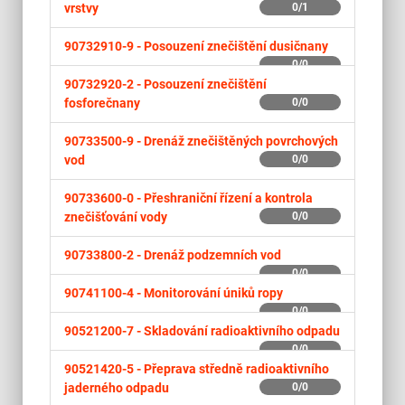
vrstvy
0/1
90732910-9 -
Posouzení znečištění dusičnany
0/0
90732920-2 -
Posouzení znečištění
fosforečnany
0/0
90733500-9 -
Drenáž znečištěných povrchových
vod
0/0
90733600-0 -
Přeshraniční řízení a kontrola
znečišťování vody
0/0
90733800-2 -
Drenáž podzemních vod
0/0
90741100-4 -
Monitorování úniků ropy
0/0
90521200-7 -
Skladování radioaktivního odpadu
0/0
90521420-5 -
Přeprava středně radioaktivního
jaderného odpadu
0/0