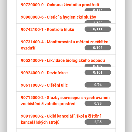
90720000-0 -
Ochrana životního prostředí
0/124
90900000-6 -
Čisticí a hygienické služby
1/122
90742100-1 -
Kontrola hluku
0/111
90731400-4 -
Monitorování a měření znečištění
ovzduší
0/105
90524300-9 -
Likvidace biologického odpadu
0/102
90924000-0 -
Dezinfekce
0/101
90611000-3 -
Čištění ulic
0/94
90715000-2 -
Služby související s vyšetřováním
znečištění životního prostředí
0/89
90919000-2 -
Úklid kanceláří, škol a čištění
kancelářských strojů
2/85