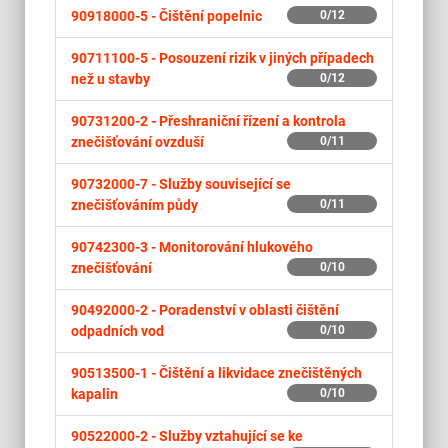
90918000-5 -
Čištění popelnic
0/12
90711100-5 -
Posouzení rizik v jiných případech
než u stavby
0/12
90731200-2 -
Přeshraniční řízení a kontrola
znečišťování ovzduší
0/11
90732000-7 -
Služby související se
znečišťováním půdy
0/11
90742300-3 -
Monitorování hlukového
znečišťování
0/10
90492000-2 -
Poradenství v oblasti čištění
odpadních vod
0/10
90513500-1 -
Čištění a likvidace znečištěných
kapalin
0/10
90522000-2 -
Služby vztahující se ke