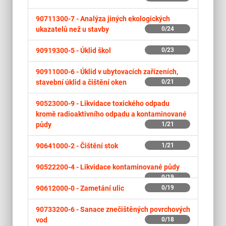
90711300-7 -
Analýza jiných ekologických
ukazatelů než u stavby
0/24
90919300-5 -
Úklid škol
0/23
90911000-6 -
Úklid v ubytovacích zařízeních,
stavební úklid a čištění oken
0/21
90523000-9 -
Likvidace toxického odpadu
kromě radioaktivního odpadu a kontaminované
půdy
1/21
90641000-2 -
Čištění stok
1/21
90522200-4 -
Likvidace kontaminované půdy
0/19
90612000-0 -
Zametání ulic
0/19
90733200-6 -
Sanace znečištěných povrchových
vod
0/18