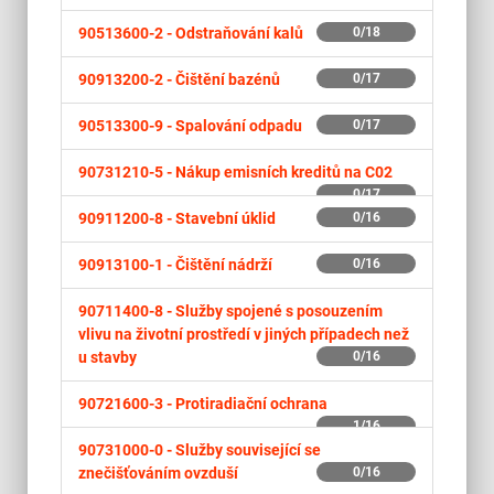
90513600-2 -
Odstraňování kalů
0/18
90913200-2 -
Čištění bazénů
0/17
90513300-9 -
Spalování odpadu
0/17
90731210-5 -
Nákup emisních kreditů na C02
0/17
90911200-8 -
Stavební úklid
0/16
90913100-1 -
Čištění nádrží
0/16
90711400-8 -
Služby spojené s posouzením
vlivu na životní prostředí v jiných případech než
u stavby
0/16
90721600-3 -
Protiradiační ochrana
1/16
90731000-0 -
Služby související se
znečišťováním ovzduší
0/16