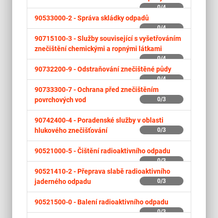
0/4
90533000-2 -
Správa skládky odpadů
0/4
90715100-3 -
Služby související s vyšetřováním
znečištění chemickými a ropnými látkami
0/4
90732200-9 -
Odstraňování znečištěné půdy
0/4
90733300-7 -
Ochrana před znečištěním
povrchových vod
0/3
90742400-4 -
Poradenské služby v oblasti
hlukového znečišťování
0/3
90521000-5 -
Čištění radioaktivního odpadu
0/3
90521410-2 -
Přeprava slabě radioaktivního
jaderného odpadu
0/3
90521500-0 -
Balení radioaktivního odpadu
0/3