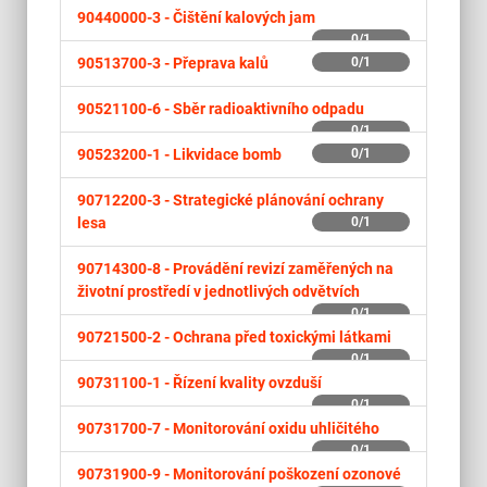
90440000-3 -
Čištění kalových jam
0/1
90513700-3 -
Přeprava kalů
0/1
90521100-6 -
Sběr radioaktivního odpadu
0/1
90523200-1 -
Likvidace bomb
0/1
90712200-3 -
Strategické plánování ochrany
lesa
0/1
90714300-8 -
Provádění revizí zaměřených na
životní prostředí v jednotlivých odvětvích
0/1
90721500-2 -
Ochrana před toxickými látkami
0/1
90731100-1 -
Řízení kvality ovzduší
0/1
90731700-7 -
Monitorování oxidu uhličitého
0/1
90731900-9 -
Monitorování poškození ozonové