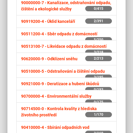
90000000-7 -
Kanalizace, odstraňování odpadu,
čištění a ekologické služby
0/415
90919200-4 -
Úklid kanceláří
2/391
90511200-4 -
Sběr odpadu z domácností
5/250
90513100-7 -
Likvidace odpadu z domácností
3/218
90620000-9 -
Odklízení sněhu
2/213
90510000-5 -
Odstraňování a čištění odpadu
3/195
90921000-9 -
Deratizace a hubení škůdců
0/193
90700000-4 -
Environmentální služby
0/175
90714500-0 -
Kontrola kvality z hlediska
životního prostředí
1/170
90410000-4 -
Sbírání odpadních vod