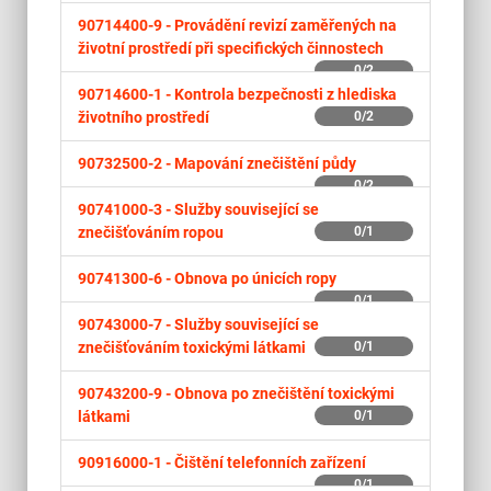
90714400-9 -
Provádění revizí zaměřených na
životní prostředí při specifických činnostech
0/2
90714600-1 -
Kontrola bezpečnosti z hlediska
životního prostředí
0/2
90732500-2 -
Mapování znečištění půdy
0/2
90741000-3 -
Služby související se
znečišťováním ropou
0/1
90741300-6 -
Obnova po únicích ropy
0/1
90743000-7 -
Služby související se
znečišťováním toxickými látkami
0/1
90743200-9 -
Obnova po znečištění toxickými
látkami
0/1
90916000-1 -
Čištění telefonních zařízení
0/1