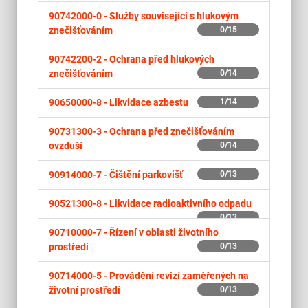
90742000-0 -
Služby související s hlukovým
znečišťováním
0/15
90742200-2 -
Ochrana před hlukových
znečišťováním
0/14
90650000-8 -
Likvidace azbestu
1/14
90731300-3 -
Ochrana před znečišťováním
ovzduší
0/14
90914000-7 -
Čištění parkovišť
0/13
90521300-8 -
Likvidace radioaktivního odpadu
0/13
90710000-7 -
Řízení v oblasti životního
prostředí
0/13
90714000-5 -
Provádění revizí zaměřených na
životní prostředí
0/13