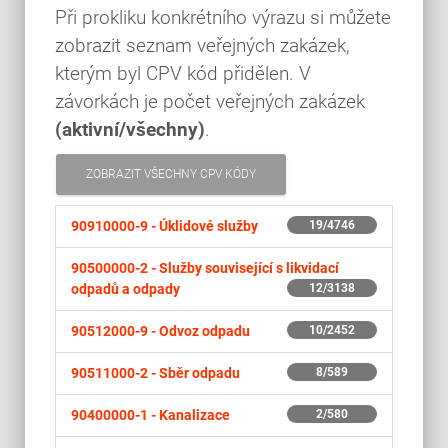
Při prokliku konkrétního výrazu si můžete
zobrazit seznam veřejných zakázek,
kterým byl CPV kód přidělen. V
závorkách je počet veřejných zakázek
(aktivní/všechny)
.
ZOBRAZIT VŠECHNY CPV KÓDY
90910000-9 -
Úklidové služby
19/4746
90500000-2 -
Služby související s likvidací
odpadů a odpady
12/3138
90512000-9 -
Odvoz odpadu
10/2452
90511000-2 -
Sběr odpadu
8/589
90400000-1 -
Kanalizace
2/580