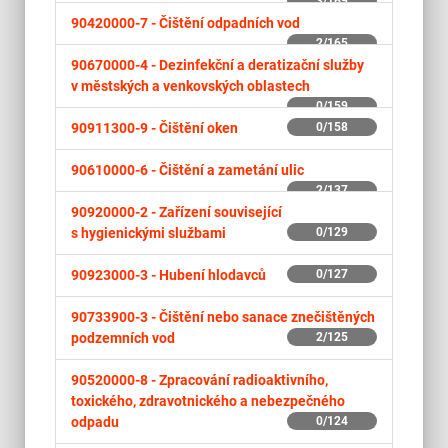
3/169
90420000-7 -
Čištění odpadních vod
2/165
90670000-4 -
Dezinfekční a deratizační služby
v městských a venkovských oblastech
0/159
90911300-9 -
Čištění oken
0/158
90610000-6 -
Čištění a zametání ulic
2/137
90920000-2 -
Zařízení související
s hygienickými službami
0/129
90923000-3 -
Hubení hlodavců
0/127
90733900-3 -
Čištění nebo sanace znečištěných
podzemních vod
2/125
90520000-8 -
Zpracování radioaktivního,
toxického, zdravotnického a nebezpečného
odpadu
0/124