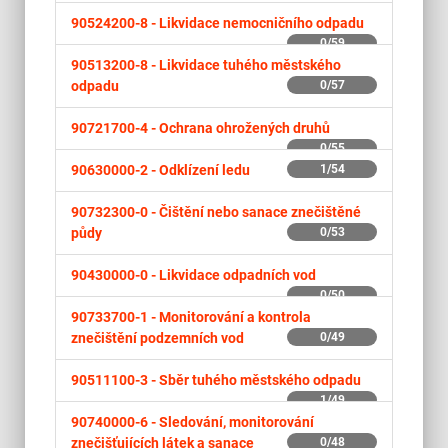
90524200-8 -
Likvidace nemocničního odpadu
0/59
90513200-8 -
Likvidace tuhého městského
odpadu
0/57
90721700-4 -
Ochrana ohrožených druhů
0/55
90630000-2 -
Odklízení ledu
1/54
90732300-0 -
Čištění nebo sanace znečištěné
půdy
0/53
90430000-0 -
Likvidace odpadních vod
0/50
90733700-1 -
Monitorování a kontrola
znečištění podzemních vod
0/49
90511100-3 -
Sběr tuhého městského odpadu
1/49
90740000-6 -
Sledování, monitorování
znečišťujících látek a sanace
0/48