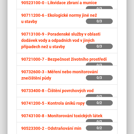
90523100-0 -
Likvidace zbraní a munice
0/3
90711200-6 -
Ekologické normy jiné než
u stavby
0/3
90713100-9 -
Poradenské služby v oblasti
dodávek vody a odpadních vod v jiných
případech než u stavby
0/3
90721000-7 -
Bezpečnost životního prostředí
0/3
90732600-3 -
Měření nebo monitorování
znečištění půdy
0/3
90733400-8 -
Čištění povrchových vod
0/2
90741200-5 -
Kontrola úniků ropy
0/2
90743100-8 -
Monitorování toxických látek
0/2
90523300-2 -
Odstraňování min
0/2