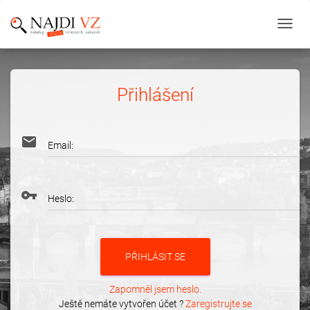
Toggl
navig
Přihlášení
email
Email:
vpn_key
Heslo:
Zapomněl jsem heslo.
Ještě nemáte vytvořen účet ?
Zaregistrujte se