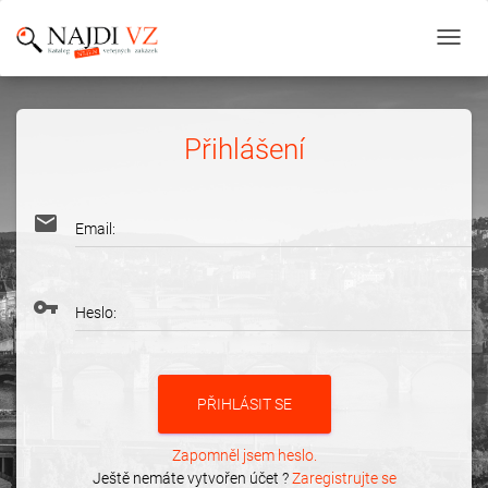
Toggl
navig
Přihlášení
email
Email:
vpn_key
Heslo:
Zapomněl jsem heslo.
Ještě nemáte vytvořen účet ?
Zaregistrujte se